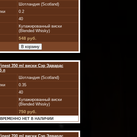
Шотландия (Scotland)
лки
0.2
40
Купажированный виски
(Blended Whisky)
548 руб.
Finest 350 ml виски Сэр Эдвардс
5 л
Шотландия (Scotland)
лки
0.35
40
Купажированный виски
(Blended Whisky)
750 руб.
Finest 700 ml виски Сэр Эдвардс