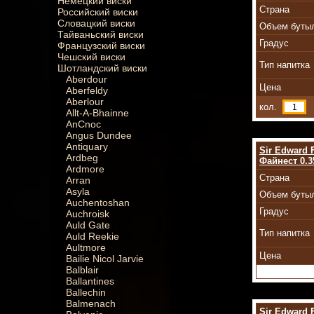
Немецкий виски
Страна
Российский виски
Словацкий виски
Объем буты
Тайваньский виски
Градус
Французский виски
Чешский виски
Тип напитка
Шотландский виски
Aberdour
Цена
Aberfeldy
Aberlour
кол.
Allt-A-Bhainne
AnCnoc
Angus Dundee
Antiquary
Sir Edward 
Ardbeg
Файнест 0.3
Ardmore
Страна
Arran
Asyla
Объем буты
Auchentoshan
Градус
Auchroisk
Auld Gate
Тип напитка
Auld Reekie
Aultmore
Цена
Bailie Nicol Jarvie
Balblair
Ballantines
Ballechin
Balmenach
Sir Edward 