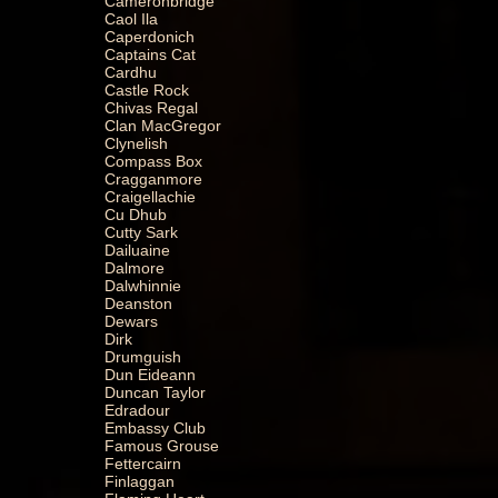
Cameronbridge
Caol Ila
Caperdonich
Captains Cat
Cardhu
Castle Rock
Chivas Regal
Clan MacGregor
Clynelish
Compass Box
Cragganmore
Craigellachie
Cu Dhub
Cutty Sark
Dailuaine
Dalmore
Dalwhinnie
Deanston
Dewars
Dirk
Drumguish
Dun Eideann
Duncan Taylor
Edradour
Embassy Club
Famous Grouse
Fettercairn
Finlaggan