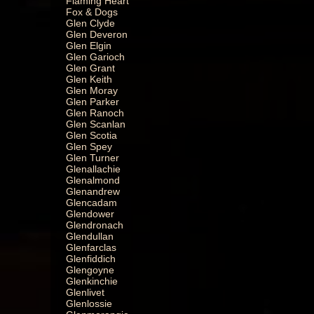
Flaming Heart
Fox & Dogs
Glen Clyde
Glen Deveron
Glen Elgin
Glen Garioch
Glen Grant
Glen Keith
Glen Moray
Glen Parker
Glen Ranoch
Glen Scanlan
Glen Scotia
Glen Spey
Glen Turner
Glenallachie
Glenalmond
Glenandrew
Glencadam
Glendower
Glendronach
Glendullan
Glenfarclas
Glenfiddich
Glengoyne
Glenkinchie
Glenlivet
Glenlossie