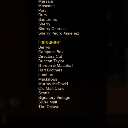
Marsala
Moscatel
Port
Rum
Sauternes
Sherry
Sherry Oloroso
Sherry Pedro Ximenez
Негоциант
Berrys
Compass Box
Directors Cut
Duncan Taylor
Gordon & Macphail
Hart Brothers
Lombard
Mackillops
Murray McDavid
Old Malt Cask
Scotts
Signatory Vintage
Silver Malt
The Octave