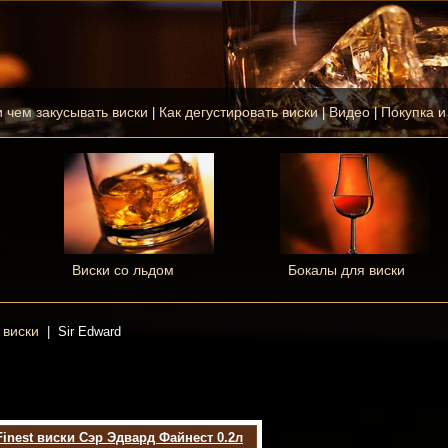
и чем закусывать виски
Как дегустировать виски
Видео
Покупка и
|
|
|
Виски со льдом
Бокалы для виски
 виски
|
Sir Edward
Finest виски Сэр Эдвард Файнест 0.2л