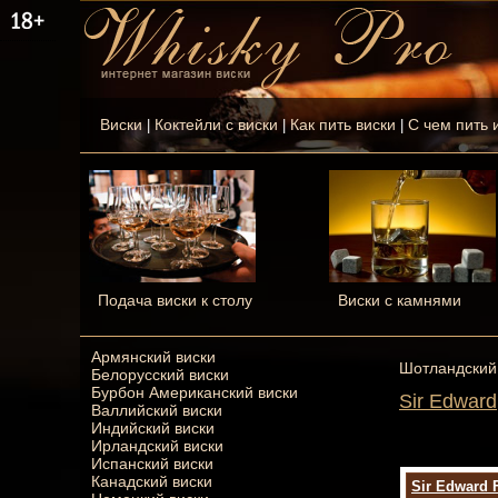
Виски
Коктейли с виски
Как пить виски
С чем пить 
|
|
|
Подача виски к столу
Виски с камнями
Армянский виски
Шотландский
Белорусский виски
Бурбон Американский виски
Sir Edward
Валлийский виски
Индийский виски
Ирландский виски
Испанский виски
Канадский виски
Sir Edward 