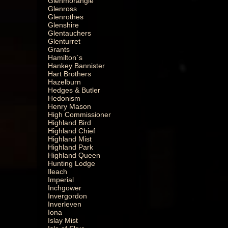
Glenmorangie
Glenross
Glenrothes
Glenshire
Glentauchers
Glenturret
Grants
Hamilton`s
Hankey Bannister
Hart Brothers
Hazelburn
Hedges & Butler
Hedonism
Henry Mason
High Commissioner
Highland Bird
Highland Chief
Highland Mist
Highland Park
Highland Queen
Hunting Lodge
Ileach
Imperial
Inchgower
Invergordon
Inverleven
Iona
Islay Mist