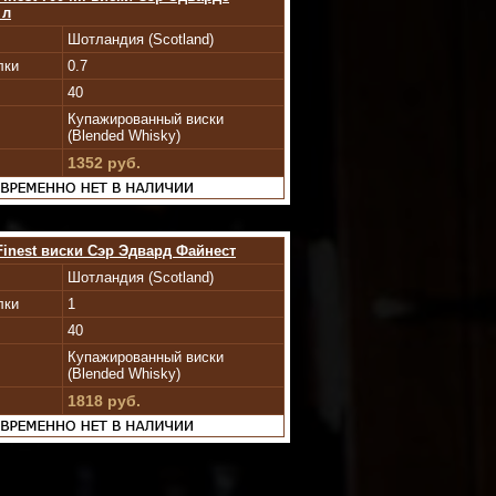
 л
Шотландия (Scotland)
лки
0.7
40
Купажированный виски
(Blended Whisky)
1352 руб.
Finest виски Сэр Эдвард Файнест
Шотландия (Scotland)
лки
1
40
Купажированный виски
(Blended Whisky)
1818 руб.