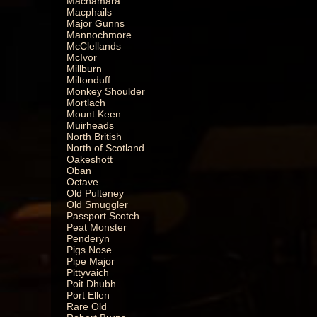
Macnamara
Macphails
Major Gunns
Mannochmore
McClellands
McIvor
Millburn
Miltonduff
Monkey Shoulder
Mortlach
Mount Keen
Muirheads
North British
North of Scotland
Oakeshott
Oban
Octave
Old Pulteney
Old Smuggler
Passport Scotch
Peat Monster
Penderyn
Pigs Nose
Pipe Major
Pittyvaich
Poit Dhubh
Port Ellen
Rare Old