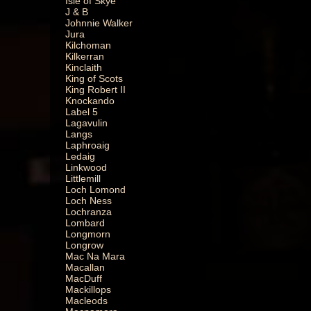
Isle of Skye
J & B
Johnnie Walker
Jura
Kilchoman
Kilkerran
Kinclaith
King of Scots
King Robert II
Knockando
Label 5
Lagavulin
Langs
Laphroaig
Ledaig
Linkwood
Littlemill
Loch Lomond
Loch Ness
Lochranza
Lombard
Longmorn
Longrow
Mac Na Mara
Macallan
MacDuff
Mackillops
Macleods