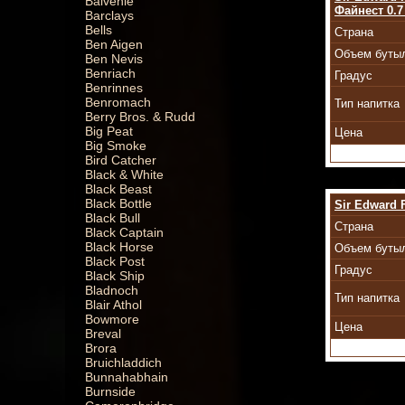
Balvenie
Файнест 0.7
Barclays
Bells
Страна
Ben Aigen
Объем буты
Ben Nevis
Benriach
Градус
Benrinnes
Benromach
Тип напитка
Berry Bros. & Rudd
Big Peat
Цена
Big Smoke
Bird Catcher
Black & White
Black Beast
Black Bottle
Sir Edward 
Black Bull
Страна
Black Captain
Black Horse
Объем буты
Black Post
Градус
Black Ship
Bladnoch
Тип напитка
Blair Athol
Bowmore
Цена
Breval
Brora
Bruichladdich
Bunnahabhain
Burnside