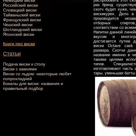
Немецкий виски
распробовать этот ско
раз бренд существуе
Российский виски
скотч будет хуже, че
Словацкий виски
вискикурен. Дело в
Тайваньский виски
производится неза
Французский виски
отборных спирто
Чешский виски
соответствии со всеми
Шотландский виски
Напитки данной линей
Японский виски
вкусом и многогр
достигается путем д
Книги про виски
виски Octave cask 
размера. Скотчи дан
Статьи
название именно в ч
такими целями испол
Подача виски к столу
типов. Специали
изготавливают часть 
Виски с камнями
тары, уменьшая батты 
Виски со льдом: некоторые любят
попрохладней
Бокалы для виски: названия и
правильный подбор