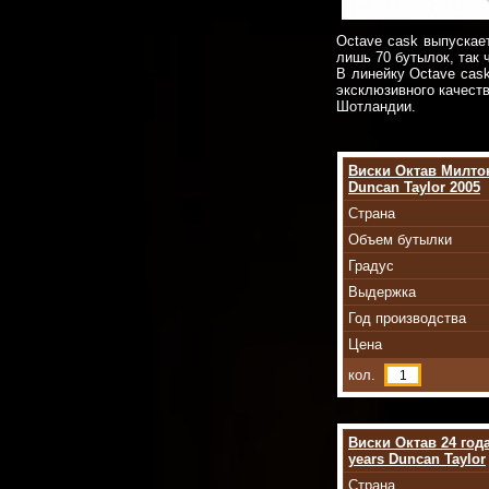
Octave cask выпускае
лишь 70 бутылок, так 
В линейку Octave cas
эксклюзивного качеств
Шотландии.
Виски Октав Милтон
Duncan Taylor 2005
Страна
Объем бутылки
Градус
Выдержка
Год производства
Цена
кол.
Виски Октав 24 год
years Duncan Taylor
Страна