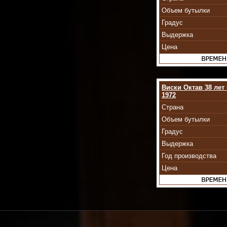
Объем бутылки
Градус
Выдержка
Цена
Виски Октав 38 лет 
1972
Страна
Объем бутылки
Градус
Выдержка
Год производства
Цена