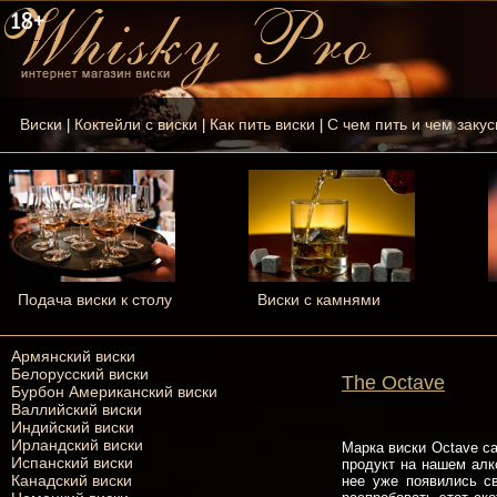
Виски
Коктейли с виски
Как пить виски
С чем пить и чем закус
|
|
|
Подача виски к столу
Виски с камнями
Армянский виски
Белорусский виски
The Octave
Бурбон Американский виски
Валлийский виски
Индийский виски
Ирландский виски
Марка виски Octave c
Испанский виски
продукт на нашем алк
Канадский виски
нее уже появились с