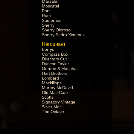
Marsala
Moscatel
Port
Rum
Sauternes
Sherry
Sherry Oloroso
Sherry Pedro Ximenez
Негоциант
Berrys
Compass Box
Directors Cut
Duncan Taylor
Gordon & Macphail
Hart Brothers
Lombard
Mackillops
Murray McDavid
Old Malt Cask
Scotts
Signatory Vintage
Silver Malt
The Octave