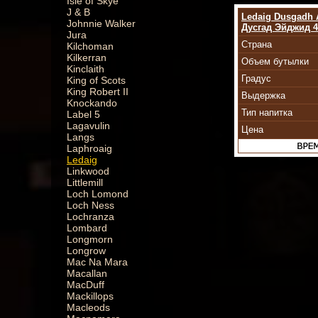
Isle of Skye
J & B
Ledaig Dusgadh 
Johnnie Walker
Дусгад Эйджид 42
Jura
Страна
Kilchoman
Kilkerran
Объем бутылки
Kinclaith
Градус
King of Scots
King Robert II
Выдержка
Knockando
Тип напитка
Label 5
Lagavulin
Цена
Langs
Laphroaig
Ledaig
Linkwood
Littlemill
Loch Lomond
Loch Ness
Lochranza
Lombard
Longmorn
Longrow
Mac Na Mara
Macallan
MacDuff
Mackillops
Macleods