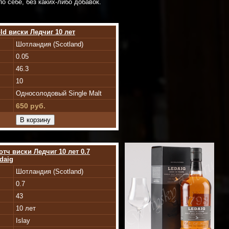
о себе, без каких-либо добавок.
old виски Ледчиг 10 лет
Шотландия (Scotland)
0.05
46.3
10
Односолодовый Single Malt
650 руб.
тч виски Ледчиг 10 лет 0.7
daig
Шотландия (Scotland)
0.7
43
10 лет
Islay