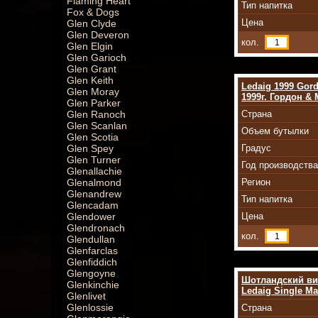
Flaming Heart
Тип напитка
Fox & Dogs
Цена
Glen Clyde
Glen Deveron
кол.
Glen Elgin
Glen Garioch
Glen Grant
Glen Keith
Ledaig 1999 Gord
Glen Moray
1999г. Гордон & 
Glen Parker
Glen Ranoch
Страна
Glen Scanlan
Объем бутылки
Glen Scotia
Glen Spey
Градус
Glen Turner
Год производства
Glenallachie
Glenalmond
Регион
Glenandrew
Тип напитка
Glencadam
Glendower
Цена
Glendronach
кол.
Glendullan
Glenfarclas
Glenfiddich
Glengoyne
Шотландский ви
Glenkinchie
Ledaig Single Ma
Glenlivet
Glenlossie
Страна