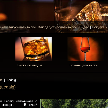
и чем закусывать виски
Как дегустировать виски
Видео
Покупка и
|
|
|
Виски со льдом
Бокалы для виски
ки
|
Ledaig
(Ledaig)
и Ledaig напоминает о
 поговорке — «В тихой