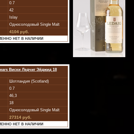
0.7
42
Islay
Односолодовый Single Malt
4104 руб.
Years Виски Ледчиг Эйджид 18
Шотландия (Scotland)
0.7
46,3
18
Односолодовый Single Malt
27314 руб.