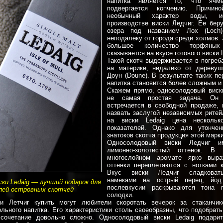
напитка является то, что ячм
подвергается копчению. Причин
необычный характер воды, и
производстве виски Ледчиг. Ее беру
озера под названием Лох (Loch)
неподалеку от города среди холмов.
большое количество торфяны
сказывается на вкусе готового виски 
Такой скотч выдерживается в погреб
на материке, недалеко от деревуш
Доун (Doune). В результате таких п
напитка становится более сложным и
Скажем прямо, односолодовый виск
не самая простая задача. Он 
встречается в свободной продаже,
назвать заслугой независимых ритей
на виски Ledaig цена несколь
показателей. Однако для утонче
знатоков скотча продукция этой марк
Односолодовый виски Ледчиг и
лимонно-золотистый оттенок. В 
многослойном аромате ярко выра
оттенки переплетаются с нотками 
Вкус виски Ледчиг сладковаты
намеками на острый перец, йо
ки Ledaig — лучший подарок для
послевкусии раскрываются тона 
ей островных скотчей
солодки.
и Летчиг купить могут любители скоротать вечерок за стаканчик
ольного напитка. Его характеристики столь своеобразны, что подобрат
 сочетание довольно сложно. Односолодовый виски Ledaig подари