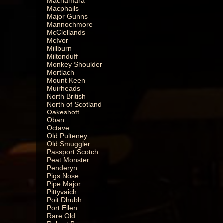
Macnamara
Macphails
Major Gunns
Mannochmore
McClellands
McIvor
Millburn
Miltonduff
Monkey Shoulder
Mortlach
Mount Keen
Muirheads
North British
North of Scotland
Oakeshott
Oban
Octave
Old Pulteney
Old Smuggler
Passport Scotch
Peat Monster
Penderyn
Pigs Nose
Pipe Major
Pittyvaich
Poit Dhubh
Port Ellen
Rare Old