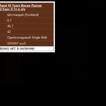
Aged 42 Years Виски Ледчиг
 Еарс 0,7л в д/у
Шотландия (Scotland)
0.7
46,7
42
Односолодовый Single Malt
555087 руб.