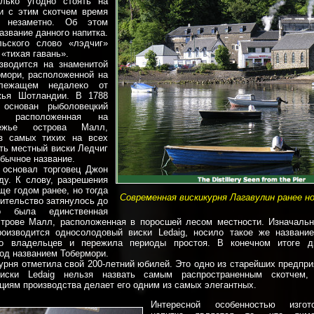
лько угодно стоять на
и с этим скотчем время
ь незаметно. Об этом
азвание данного напитка.
ьского слово «лэдчиг»
 «тихая гавань».
зводится на знаменитой
мори, расположенной на
лежащем недалеко от
жья Шотландии. В 1788
основан рыболовецкий
а, расположенная на
режье острова Малл,
з самых тихих на всех
сть местный виски Ледчиг
обычное название.
 основал торговец Джон
ду. К слову, разрешения
ще годом ранее, но тогда
Современная вискикурня Лагавулин ранее но
оительство затянулось до
о была единственная
строве Малл, расположенная в поросшей лесом местности. Изначальн
роизводится односолодовый виски Ledaig, носило такое же названи
ко владельцев и пережила периоды простоя. В конечном итоге д
од названием Тобермори.
курня отметила свой 200-летний юбилей. Это одно из старейших предпр
иски Ledaig нельзя назвать самым распространенным скотчем,
циям производства делает его одним из самых элегантных.
Интересной особенностью изгот