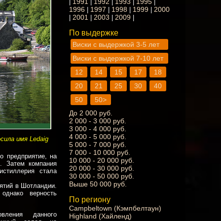
1991
1992
1993
1995
|
|
|
|
|
1996
1997
1998
1999
2000
|
|
|
|
2001
2003
2009
|
|
|
|
По выдержке
Виски с выдержкой 3-5 лет
Виски с выдержкой 7-10 лет
12
14
15
17
18
20
21
25
30
40
50
50>
До 2 000 руб.
2 000 - 3 000 руб.
3 000 - 4 000 руб.
4 000 - 5 000 руб.
сила имя Ledaig
5 000 - 7 000 руб.
7 000 - 10 000 руб.
о предприятие, на
10 000 - 20 000 руб.
е. Затем компания
20 000 - 30 000 руб.
истиллерия стала
30 000 - 50 000 руб.
Выше 50 000 руб.
иятий в Шотландии.
 однако верность
По региону
Campbeltown (Кэмпбелтаун)
овления данного
Highland (Хайленд)