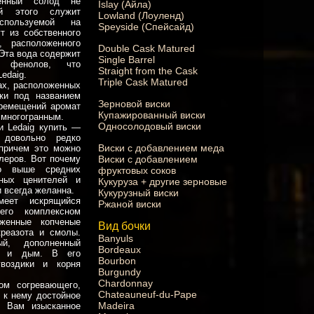
енный солод не
Islay (Айла)
ой этого служит
Lowland (Лоуленд)
спользуемой на
Speyside (Спейсайд)
т из собственного
, расположенного
Double Cask Matured
 Эта вода содержит
Single Barrel
х фенолов, что
Straight from the Cask
Ledaig.
Triple Cask Matured
ах, расположенных
ки под названием
Зерновой виски
еремещений аромат
Купажированный виски
 многогранным.
Односолодовый виски
и Ledaig купить —
довольно редко
Виски с добавлением меда
 причем это можно
Виски с добавлением
леров. Вот почему
ко выше средних
фруктовых соков
нных ценителей и
Кукуруза + другие зерновые
и всегда желанна.
Кукурузный виски
меет искрящийся
Ржаной виски
его комплексном
женные копченые
Вид бочки
креазота и смолы.
Banyuls
й, дополненный
Bordeaux
д и дым. В его
Bourbon
гвоздики и корня
Burgundy
Chardonnay
ом согревающего,
Chateauneuf-du-Pape
ь к нему достойное
Madeira
т Вам изысканное