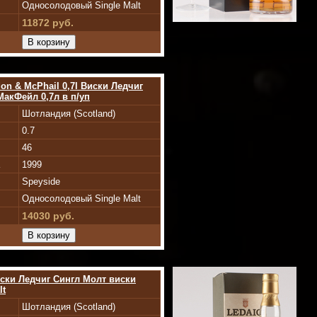
Односолодовый Single Malt
11872 руб.
on & McPhail 0,7l Виски Ледчиг
МакФейл 0,7л в п/уп
Шотландия (Scotland)
0.7
46
1999
Speyside
Односолодовый Single Malt
14030 руб.
ски Ледчиг Сингл Молт виски
lt
Шотландия (Scotland)