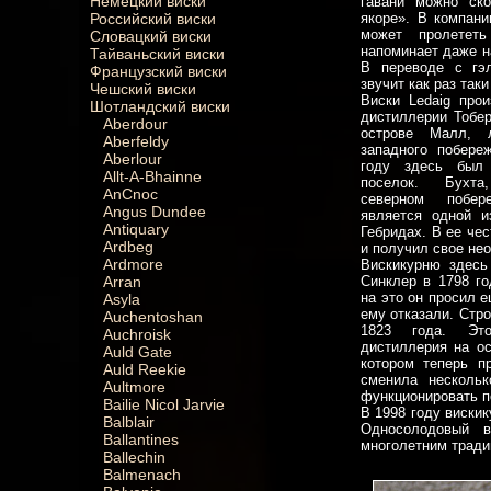
Немецкий виски
гавани можно ско
Российский виски
якоре». В компани
может пролетет
Словацкий виски
напоминает даже н
Тайваньский виски
В переводе с гэл
Французский виски
звучит как раз таки
Чешский виски
Виски Ledaig прои
Шотландский виски
дистиллерии Тобер
Aberdour
острове Малл, 
Aberfeldy
западного побере
Aberlour
году здесь был 
Allt-A-Bhainne
поселок. Бухт
AnCnoc
северном побе
Angus Dundee
является одной и
Antiquary
Гебридах. В ее че
Ardbeg
и получил свое не
Ardmore
Вискикурню здесь
Arran
Синклер в 1798 го
на это он просил е
Asyla
ему отказали. Стр
Auchentoshan
1823 года. Эт
Auchroisk
дистиллерия на о
Auld Gate
котором теперь п
Auld Reekie
сменила несколь
Aultmore
функционировать п
Bailie Nicol Jarvie
В 1998 году виски
Balblair
Односолодовый в
Ballantines
многолетним тради
Ballechin
Balmenach