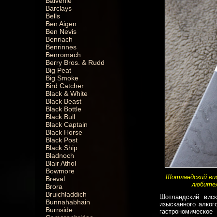
Balvenie
Barclays
Bells
Ben Aigen
Ben Nevis
Benriach
Benrinnes
Benromach
Berry Bros. & Rudd
Big Peat
Big Smoke
Bird Catcher
Black & White
Black Beast
Black Bottle
Black Bull
Black Captain
Black Horse
Black Post
Black Ship
Bladnoch
Blair Athol
Bowmore
Шотландский вис
Breval
любител
Brora
Bruichladdich
Шотландский виск
Bunnahabhain
изысканного алког
Burnside
гастрономическое