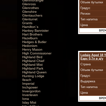
Glenmorangie
Объем бутылки
Glenross
Glenrothes
Градус
Glenshire
Регион
Glentauchers
Glenturret
Тип напитка
Grants
Цена
Hamilton`s
Hankey Bannister
Hart Brothers
Hazelburn
Hedges & Butler
Hedonism
Henry Mason
High Commissioner
Ledaig Aged 18 
Highland Bird
Еарс 0,7л в д/у
Highland Chief
Страна
Highland Mist
Highland Park
Объем бутылки
Highland Queen
Градус
Hunting Lodge
Ileach
Выдержка
Imperial
Тип напитка
Inchgower
Invergordon
Цена
Inverleven
Iona
Islay Mist