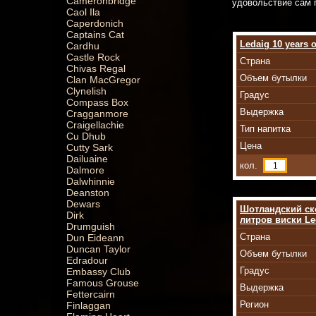
Cameronbridge
удовольствие сам п
Caol Ila
Caperdonich
Captains Cat
Ledaig 10 years 
Cardhu
Castle Rock
Страна
Chivas Regal
Объем бутылки
Clan MacGregor
Clynelish
Градус
Compass Box
Выдержка
Cragganmore
Craigellachie
Тип напитка
Cu Dhub
Цена
Cutty Sark
Dailuaine
кол.
Dalmore
Dalwhinnie
Deanston
Dewars
Шотландский ско
Dirk
литров виски Le
Drumguish
Страна
Dun Eideann
Duncan Taylor
Объем бутылки
Edradour
Градус
Embassy Club
Famous Grouse
Выдержка
Fettercairn
Регион
Finlaggan