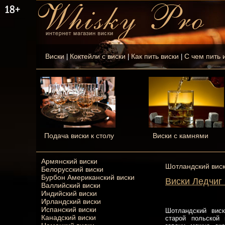
Виски
Коктейли с виски
Как пить виски
С чем пить 
|
|
|
Подача виски к столу
Виски с камнями
Армянский виски
Шотландский вис
Белорусский виски
Бурбон Американский виски
Виски Ледчиг 
Валлийский виски
Индийский виски
Ирландский виски
Испанский виски
Шотландский виск
Канадский виски
старой польской