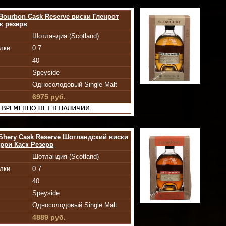
 Bourbon Cask Reserve виски Гленрот
к резерв
Шотландия (Scotland)
лки
0.7
40
Speyside
Односолодовый Single Malt
6975 руб.
 Shery Cask Reserve Шотландский виски
рри Каск Резерв
Шотландия (Scotland)
лки
0.7
40
Speyside
Односолодовый Single Malt
4889 руб.