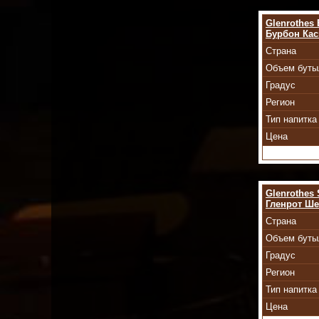
Glenrothes
Бурбон Кас
Страна
Объем буты
Градус
Регион
Тип напитка
Цена
Glenrothes
Гленрот Ше
Страна
Объем буты
Градус
Регион
Тип напитка
Цена