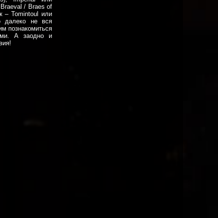
Braeval / Braes of
к – Tomintoul или
о далеко не вся
им познакомиться
ами. А заодно и
вия!