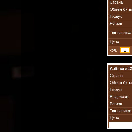
Страна
Объем буты
Градус
Регион
Тип напитка
Цена
кол.
Aultmore 12
Страна
Объем буты
Градус
Выдержка
Регион
Тип напитка
Цена