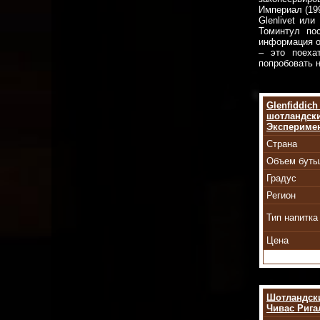
Империал (199
Glenlivet или
Томинтул по
информация о
– это поеха
попробовать 
Glenfiddich
шотландск
Эксперимен
Страна
Объем буты
Градус
Регион
Тип напитка
Цена
Шотландски
Чивас Рига