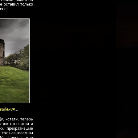
е оставил только
цене!
идения...
у, кстати, теперь
а же относятся и
р, прекратившие
 К так называемым
), Imperial или