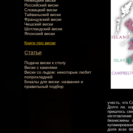
Немецкий виски
Российский виски
Словацкий виски
Тайваньский виски
Французский виски
Чешский виски
Шотландский виски
Японский виски
Книги про виски
Статьи
Подача виски к столу
Виски с камнями
Виски со льдом: некоторые любят
попрохладней
Бокалы для виски: названия и
правильный подбор
учесть, что С
Долго ли, ко
пришлось све
изготовлени
бизнесмены о
купажировани
доля всех бл