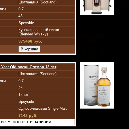
Шотландия (Scotland)
лки
0.7
43
Speyside
Купажированный виски
(Blended Whisky)
375466 руб.
 Year Old виски Олтмор 12 лет
Шотландия (Scotland)
лки
0.7
46
12лет
Speyside
Односолодовый Single Malt
7142 руб.