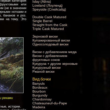
 Первая категория
Islay (Айла)
 фруктовыми или
Lowland (Лоуленд)
им (не в значении
Speyside (Спейсайд)
фирными нотками и
, бананов и роз.
Double Cask Matured
ями на тему. Это
Single Barrel
Straight from the Cask
Triple Cask Matured
Зерновой виски
Купажированный виски
Односолодовый виски
Виски с добавлением меда
Виски с добавлением
фруктовых соков
Кукуруза + другие зерновые
Кукурузный виски
Ржаной виски
Вид бочки
Banyuls
Bordeaux
Bourbon
Burgundy
и реками
Chardonnay
Chateauneuf-du-Pape
тные, истории.
Madeira