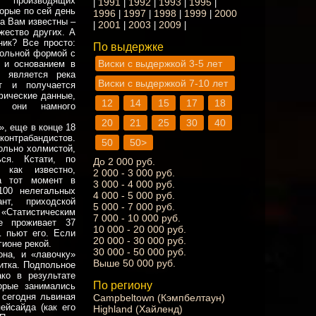
, производящих
1991
1992
1993
1995
|
|
|
|
|
орые по сей день
1996
1997
1998
1999
2000
|
|
|
|
ка Вам известны –
2001
2003
2009
|
|
|
|
ожество других. А
ник? Все просто:
По выдержке
гольной формой с
Виски с выдержкой 3-5 лет
 и основанием в
й является река
Виски с выдержкой 7-10 лет
т и получается
фические данные,
12
14
15
17
18
, они намного
20
21
25
30
40
», еще в конце 18
онтрабандистов.
50
50>
ольно холмистой,
ся. Кстати, по
До 2 000 руб.
 как известно,
2 000 - 3 000 руб.
а тот момент в
3 000 - 4 000 руб.
100 нелегальных
4 000 - 5 000 руб.
нт, приходской
5 000 - 7 000 руб.
Статистическим
7 000 - 10 000 руб.
е проживает 37
10 000 - 20 000 руб.
… пьют его. Если
20 000 - 30 000 руб.
гионе рекой.
30 000 - 50 000 руб.
она, и «лавочку»
Выше 50 000 руб.
итка. Подпольное
ко в результате
По региону
торые занимались
 сегодня львиная
Campbeltown (Кэмпбелтаун)
ейсайда (как его
Highland (Хайленд)