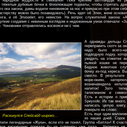
 народной мудрости и смекалки! Пока крепкие шотландцы из р
 тяжелые дубовые бочки в близлежащие подвалы, чтобы спрятать дра
о ока закона, дамы водили чиновников за нос и прекрасно при этом себ
астерству можно было позавидовать). Речь идет об Элен, жене основа
га, и об Элизабет, его невестке. На вопрос служителей закона: «
рупкие создания с невинным взглядом и недюжинным умом отвечали: «З
». Чиновники отправлялись восвояси ни с чем.
А однажды дельцы Сп
переправить скотч за ок
надо было всего-на
подводную лодку, кото
увидеть на этикетке в
пьяной кошке не пере
Бедное животное слу
бочку из-под хереса. В
смогло. В результате 
море-окиян, натерп
возненавидела кельт
напиток! Зато теп
талисманом и симво
Есть и истории о прив
Speyside. Их так много
написать целую книгу,
поверьте на слово.
Есть еще один малоизв
Раскинулся Спейсайд широко...
из наших дней. Сорок 
тили легендарные «Жуки», если кто не понял, Группа «Битлз»! К счаст
наче вискикурню порвали бы на сувениры уже тогда… Четверка не 