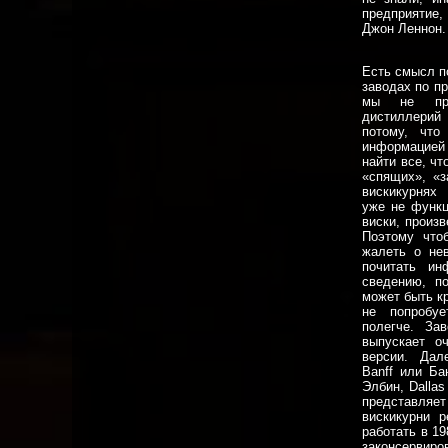
предприятие,
Джон Леннон.
Есть смысл п
заводах по п
мы не при
дистиллери
потому, что
информацие
найти все, чт
«спящих», «
вискикурнях
уже не функц
виски, произ
Поэтому что
жалеть о не
почитать ин
сведению, по
может быть к
не попробу
полегче. За
выпускает о
версии. Дал
Banff или Ба
Элбин, Dalla
представляет
вискикурни 
работать в 19
законсервир