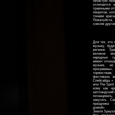
зачастую наз
отличается 
травяными отт
оборотов, хо
тонами красн
Пожалуйста, 
совсем друга
Для тех, кто 
музыку, буде
регионе Spe
великое мн
народных гу
имеют отноше
музыке, н
программы», 
торжествам
фестиваль в
Спейсайда » 
или The Spirit
кому как нра
шотландский 
потанцевать
закусить. С
праздника 
домой».
Земля Speysid