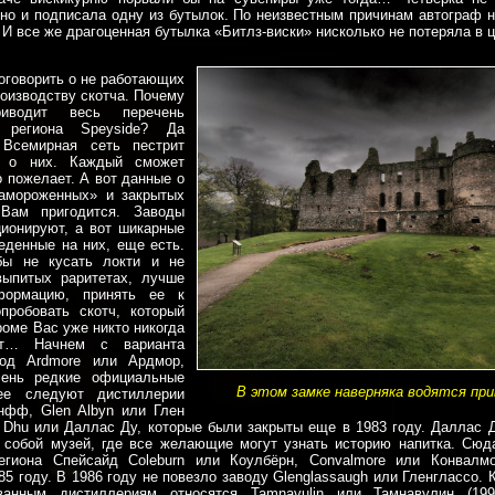
 но и подписала одну из бутылок. По неизвестным причинам автограф н
 И все же драгоценная бутылка «Битлз-виски» нисколько не потеряла в 
оговорить о не работающих
роизводству скотча. Почему
водит весь перечень
й региона Speyside? Да
 Всемирная сеть пестрит
й о них. Каждый сможет
о пожелает. А вот данные о
замороженных» и закрытых
 Вам пригодится. Заводы
ионируют, а вот шикарные
веденные на них, еще есть.
бы не кусать локти и не
выпитых раритетах, лучше
формацию, принять ее к
пробовать скотч, который
роме Вас уже никто никогда
ет… Начнем с варианта
вод Ardmore или Ардмор,
чень редкие официальные
В этом замке наверняка водятся прив
ее следуют дистиллерии
нфф, Glen Albyn или Глен
s Dhu или Даллас Ду, которые были закрыты еще в 1983 году. Даллас Д
 собой музей, где все желающие могут узнать историю напитка. Сюд
региона Спейсайд Coleburn или Коулбёрн, Convalmore или Конвалмо
85 году. В 1986 году не повезло заводу Glenglassaugh или Гленглассо.
ованным дистиллериям относятся Tamnavulin или Тамнавулин (1995