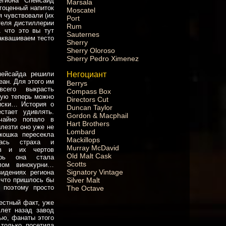
егиона Спейсайд
Marsala
гоценный напиток
Moscatel
я чувствовали (их
Port
теля дистиллерии
Rum
А что это вы тут
Sauternes
аквашиваем тесто
Sherry
Sherry Oloroso
Sherry Pedro Ximenez
Негоциант
ейсайда решили
еан. Для этого им
Berrys
всего выкрасть
Compass Box
рую теперь можно
Directors Cut
иски… История о
Duncan Taylor
стает удивлять.
Gordon & Macphail
чайно попало в
Hart Brothers
ылезти оно уже не
Lombard
кошка пересекла
Mackillops
елась страха и
Murray McDavid
ов и их чертов
Old Malt Cask
ерь она стала
Scotts
лом винокурни…
Signatory Vintage
идениях региона
Silver Malt
, что пришлось бы
 поэтому просто
The Octave
естный факт, уже
лет назад завод
ью, фанаты этого
только посетила