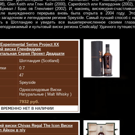
8), Glen Keith или Глен Кейт (2000), Caperdonich или Капердоник (2002), 
 Бревал / Брас ов Гленливет (2002). И, наконец, вискикурня-счастливчи
сле вынужденного перерыва вновь была открыта в 2004 году. Эт
 загадочном и легендарном регионе Speyside. Самый лучший способ с н
ть в Шотландию и увидеть все вышеперечисленное своими глаз
неподражаемый и культовый виски региона Спейсайд! Удачного путешест
 Experimental Series Project XX
ий виски Гленфиддик
тальная Серия Проект Двадцати
Шотландия (Scotland)
лки
0.7
47
Speyside
Односолодовые Виски
Натуральные ( Malt Whisky )
7932 руб.
й виски Chivas Regal The Icon Виски
л Айкон в п/у