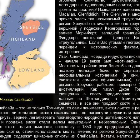
огромное количество дистиллерий
легендарные односолодовые напитки, кот
гремят на весь мир! Названия их наверня
Macallan, Glenfiddich, The Glenlivet и мн
причем здесь так называемый треуголь
регион Speyside отличается именно треу
вершиной у подножия Кернгормских гор
заливе Мори-Ферт; западной границе
Финдхорн, восточной – Деверон. Во
«треугольник». Если Вас утомили геогра
перейдем к историческим фактам
интереснее…
Итак, Спейсайд, «сердце индустрии виски
– начале 19 веков был «вотчиной» к
Местность в районе реки Ливет была дов
поэтому дельцам было где спрятать
неофициальным источникам (а они,
считаются самыми официальными), н
регионе Speyside работало примерно 
дистиллерий. Как писал Джон Гра
священник в своем предисловии к «
данным по Шотландии», в Томинтул
Регион Спейсайд
семейств, и все они продают скотч и 
пейсайд – это не только Томинтул, то сами понимаете, виски льется в ре
ротко ли кельтская сказка сказывалась, но нагрянули служители зак
рнуть, вернее, легализовать производство народного шотландского нап
е и продажа виски стали делом невыгодным и небезопасным. Одна
т этого только выиграли, поскольку с 1850 года предприятия, ко
ем скотча, стали использовать молты именно из региона Speyside. А
ендов содержат шикарные спирты из Спейсайда. Кстати, напитки Шп