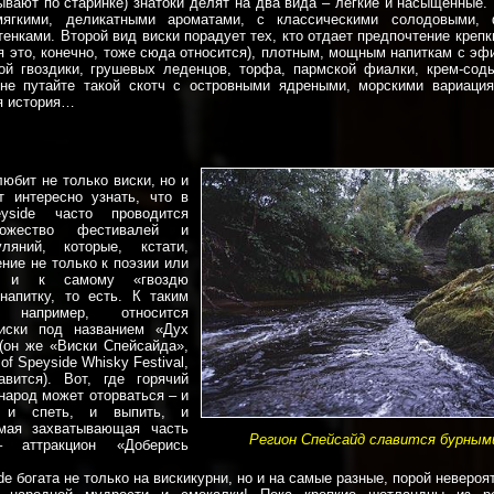
ывают по старинке) знатоки делят на два вида – легкие и насыщенные.
мягкими, деликатными ароматами, с классическими солодовыми,
енками. Второй вид виски порадует тех, кто отдает предпочтение крепк
тя это, конечно, тоже сюда относится), плотным, мощным напиткам с э
ой гвоздики, грушевых леденцов, торфа, пармской фиалки, крем-соды
не путайте такой скотч с островными ядреными, морскими вариаци
я история…
любит не только виски, но и
т интересно узнать, что в
yside часто проводится
ожество фестивалей и
ляний, которые, кстати,
ние не только к поэзии или
о и к самому «гвоздю
напитку, то есть. К таким
, например, относится
иски под названием «Дух
(он же «Виски Спейсайда»,
 of Speyside Whisky Festival,
вится). Вот, где горячий
народ может оторваться – и
, и спеть, и выпить, и
амая захватывающая часть
Регион Спейсайд славится бурным
– аттракцион «Доберись
e богата не только на вискикурни, но и на самые разные, порой невероя