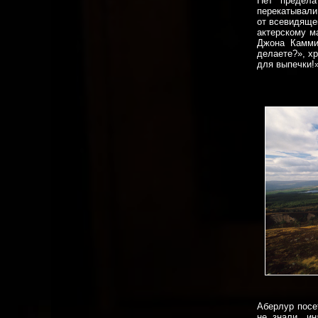
Нет предела
перекатывали
от всевидящег
актерскому м
Джона Каммин
делаете?», х
для выпечки!
Аберлур посе
не знали, и