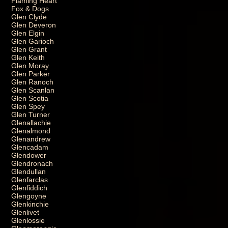
Flaming Heart
Fox & Dogs
Glen Clyde
Glen Deveron
Glen Elgin
Glen Garioch
Glen Grant
Glen Keith
Glen Moray
Glen Parker
Glen Ranoch
Glen Scanlan
Glen Scotia
Glen Spey
Glen Turner
Glenallachie
Glenalmond
Glenandrew
Glencadam
Glendower
Glendronach
Glendullan
Glenfarclas
Glenfiddich
Glengoyne
Glenkinchie
Glenlivet
Glenlossie