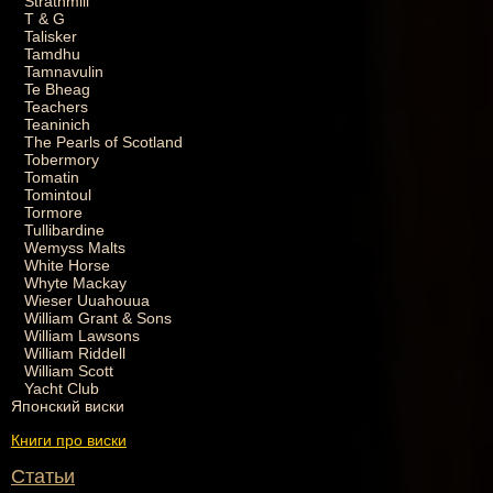
Strathmill
T & G
Talisker
Tamdhu
Tamnavulin
Te Bheag
Teachers
Teaninich
The Pearls of Scotland
Tobermory
Tomatin
Tomintoul
Tormore
Tullibardine
Wemyss Malts
White Horse
Whyte Mackay
Wieser Uuahouua
William Grant & Sons
William Lawsons
William Riddell
William Scott
Yacht Club
Японский виски
Книги про виски
Статьи