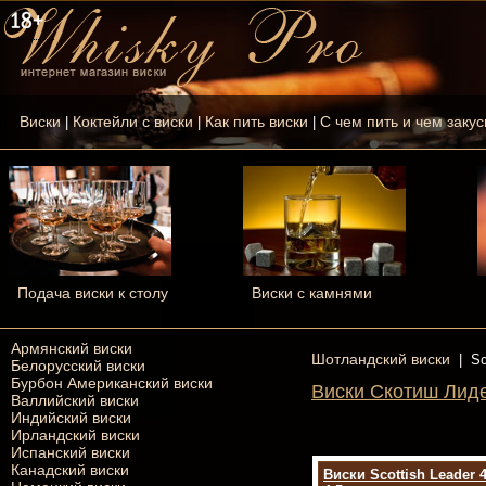
Виски
Коктейли с виски
Как пить виски
С чем пить и чем закус
|
|
|
Подача виски к столу
Виски с камнями
Армянский виски
Шотландский виски
|
Sc
Белорусский виски
Бурбон Американский виски
Виски Скотиш Лидер
Валлийский виски
Индийский виски
Ирландский виски
Испанский виски
Канадский виски
Виски Scottish Leader 