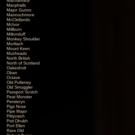
Macnamara
Macphails
Major Gunns
Mannochmore
McClellands
McIvor
Millburn
Miltonduff
Monkey Shoulder
Mortlach
Mount Keen
Muirheads
North British
North of Scotland
Oakeshott
Oban
Octave
Old Pulteney
Old Smuggler
Passport Scotch
Peat Monster
Penderyn
Pigs Nose
Pipe Major
Pittyvaich
Poit Dhubh
Port Ellen
Rare Old