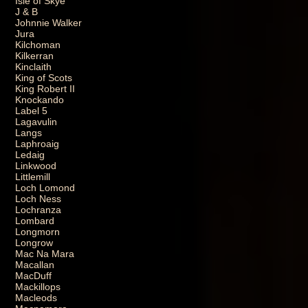
Isle of Skye
J & B
Johnnie Walker
Jura
Kilchoman
Kilkerran
Kinclaith
King of Scots
King Robert II
Knockando
Label 5
Lagavulin
Langs
Laphroaig
Ledaig
Linkwood
Littlemill
Loch Lomond
Loch Ness
Lochranza
Lombard
Longmorn
Longrow
Mac Na Mara
Macallan
MacDuff
Mackillops
Macleods