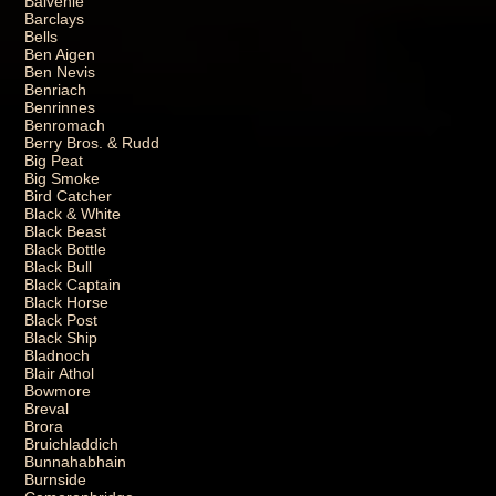
Balvenie
Barclays
Bells
Ben Aigen
Ben Nevis
Benriach
Benrinnes
Benromach
Berry Bros. & Rudd
Big Peat
Big Smoke
Bird Catcher
Black & White
Black Beast
Black Bottle
Black Bull
Black Captain
Black Horse
Black Post
Black Ship
Bladnoch
Blair Athol
Bowmore
Breval
Brora
Bruichladdich
Bunnahabhain
Burnside