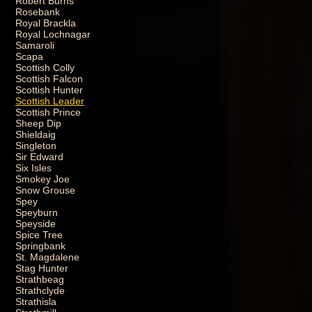
Robert Burns
Rosebank
Royal Brackla
Royal Lochnagar
Samaroli
Scapa
Scottish Colly
Scottish Falcon
Scottish Hunter
Scottish Leader
Scottish Prince
Sheep Dip
Shieldaig
Singleton
Sir Edward
Six Isles
Smokey Joe
Snow Grouse
Spey
Speyburn
Speyside
Spice Tree
Springbank
St. Magdalene
Stag Hunter
Strathbeag
Strathclyde
Strathisla