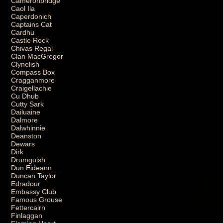
Cameronbridge
Caol Ila
Caperdonich
Captains Cat
Cardhu
Castle Rock
Chivas Regal
Clan MacGregor
Clynelish
Compass Box
Cragganmore
Craigellachie
Cu Dhub
Cutty Sark
Dailuaine
Dalmore
Dalwhinnie
Deanston
Dewars
Dirk
Drumguish
Dun Eideann
Duncan Taylor
Edradour
Embassy Club
Famous Grouse
Fettercairn
Finlaggan