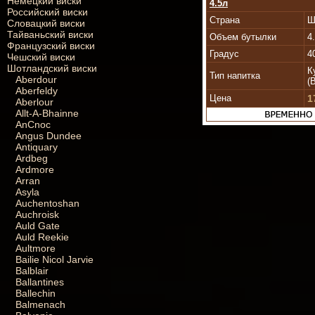
Немецкий виски
4.5л
Российский виски
Страна
Ш
Словацкий виски
Тайваньский виски
Объем бутылки
4
Французский виски
Градус
4
Чешский виски
Шотландский виски
К
Тип напитка
Aberdour
(
Aberfeldy
Цена
1
Aberlour
Allt-A-Bhainne
AnCnoc
Angus Dundee
Antiquary
Ardbeg
Ardmore
Arran
Asyla
Auchentoshan
Auchroisk
Auld Gate
Auld Reekie
Aultmore
Bailie Nicol Jarvie
Balblair
Ballantines
Ballechin
Balmenach