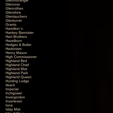
Glenmorangie
Glenross
Glenrothes
Glenshire
Glentauchers
Glenturret
Grants
Hamilton`s
Hankey Bannister
Hart Brothers
Hazelburn
Hedges & Butler
Hedonism
Henry Mason
High Commissioner
Highland Bird
Highland Chief
Highland Mist
Highland Park
Highland Queen
Hunting Lodge
Ileach
Imperial
Inchgower
Invergordon
Inverleven
Iona
Islay Mist