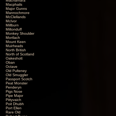
Macnamara
Macphails
Major Gunns
Mannochmore
McClellands
McIvor
Millburn
Miltonduff
Monkey Shoulder
Mortlach
Mount Keen
Muirheads
North British
North of Scotland
Oakeshott
Oban
Octave
Old Pulteney
Old Smuggler
Passport Scotch
Peat Monster
Penderyn
Pigs Nose
Pipe Major
Pittyvaich
Poit Dhubh
Port Ellen
Rare Old