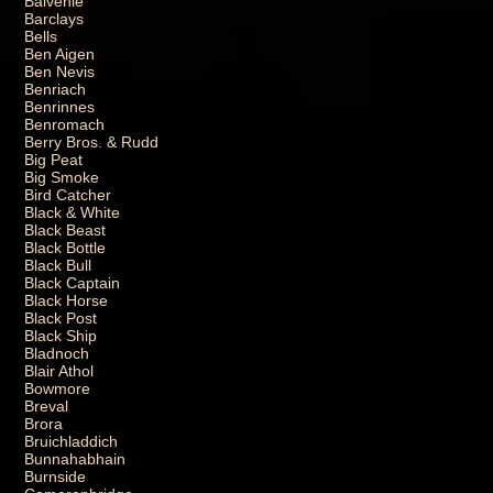
Balvenie
Barclays
Bells
Ben Aigen
Ben Nevis
Benriach
Benrinnes
Benromach
Berry Bros. & Rudd
Big Peat
Big Smoke
Bird Catcher
Black & White
Black Beast
Black Bottle
Black Bull
Black Captain
Black Horse
Black Post
Black Ship
Bladnoch
Blair Athol
Bowmore
Breval
Brora
Bruichladdich
Bunnahabhain
Burnside