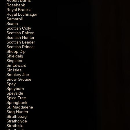
Robert Burns
Rosebank
Royal Brackla
Royal Lochnagar
Samaroli
Scapa
Scottish Colly
Scottish Falcon
Scottish Hunter
Scottish Leader
Scottish Prince
Sheep Dip
Shieldaig
Singleton
Sir Edward
Six Isles
Smokey Joe
Snow Grouse
Spey
Speyburn
Speyside
Spice Tree
Springbank
St. Magdalene
Stag Hunter
Strathbeag
Strathclyde
Strathisla