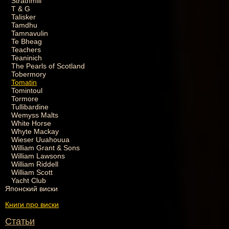
Strathmill
T & G
Talisker
Tamdhu
Tamnavulin
Te Bheag
Teachers
Teaninich
The Pearls of Scotland
Tobermory
Tomatin
Tomintoul
Tormore
Tullibardine
Wemyss Malts
White Horse
Whyte Mackay
Wieser Uuahouua
William Grant & Sons
William Lawsons
William Riddell
William Scott
Yacht Club
Японский виски
Книги про виски
Статьи