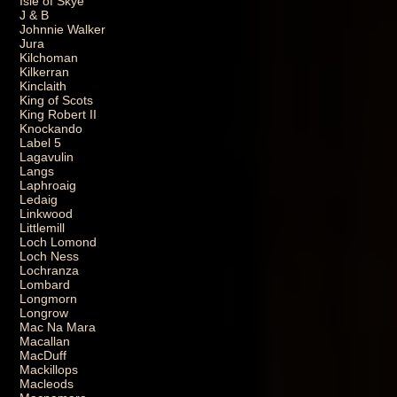
Isle of Skye
J & B
Johnnie Walker
Jura
Kilchoman
Kilkerran
Kinclaith
King of Scots
King Robert II
Knockando
Label 5
Lagavulin
Langs
Laphroaig
Ledaig
Linkwood
Littlemill
Loch Lomond
Loch Ness
Lochranza
Lombard
Longmorn
Longrow
Mac Na Mara
Macallan
MacDuff
Mackillops
Macleods