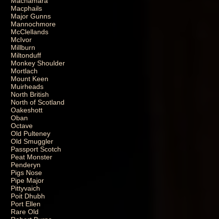
Macnamara
Macphails
Major Gunns
Mannochmore
McClellands
McIvor
Millburn
Miltonduff
Monkey Shoulder
Mortlach
Mount Keen
Muirheads
North British
North of Scotland
Oakeshott
Oban
Octave
Old Pulteney
Old Smuggler
Passport Scotch
Peat Monster
Penderyn
Pigs Nose
Pipe Major
Pittyvaich
Poit Dhubh
Port Ellen
Rare Old