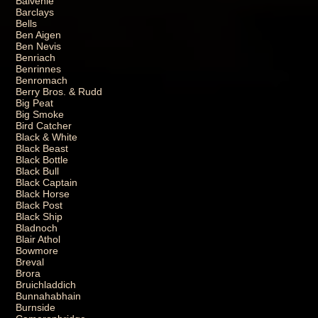
Balvenie
Barclays
Bells
Ben Aigen
Ben Nevis
Benriach
Benrinnes
Benromach
Berry Bros. & Rudd
Big Peat
Big Smoke
Bird Catcher
Black & White
Black Beast
Black Bottle
Black Bull
Black Captain
Black Horse
Black Post
Black Ship
Bladnoch
Blair Athol
Bowmore
Breval
Brora
Bruichladdich
Bunnahabhain
Burnside