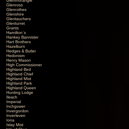
Glenmorangie
Glenross
Glenrothes
Glenshire
Glentauchers
Glenturret
Grants
Hamilton`s
Hankey Bannister
Hart Brothers
Hazelburn
Hedges & Butler
Hedonism
Henry Mason
High Commissioner
Highland Bird
Highland Chief
Highland Mist
Highland Park
Highland Queen
Hunting Lodge
Ileach
Imperial
Inchgower
Invergordon
Inverleven
Iona
Islay Mist