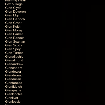
Flaming Heart
Fox & Dogs
Glen Clyde
Glen Deveron
Glen Elgin
Glen Garioch
Glen Grant
Glen Keith
Glen Moray
Glen Parker
Glen Ranoch
Glen Scanlan
Glen Scotia
Glen Spey
Glen Turner
Glenallachie
Glenalmond
Glenandrew
Glencadam
Glendower
Glendronach
Glendullan
Glenfarclas
Glenfiddich
Glengoyne
Glenkinchie
Glenlivet
Glenlossie