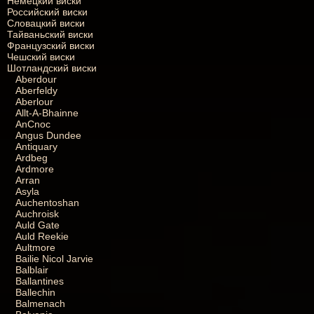
Немецкий виски
Российский виски
Словацкий виски
Тайваньский виски
Французский виски
Чешский виски
Шотландский виски
Aberdour
Aberfeldy
Aberlour
Allt-A-Bhainne
AnCnoc
Angus Dundee
Antiquary
Ardbeg
Ardmore
Arran
Asyla
Auchentoshan
Auchroisk
Auld Gate
Auld Reekie
Aultmore
Bailie Nicol Jarvie
Balblair
Ballantines
Ballechin
Balmenach