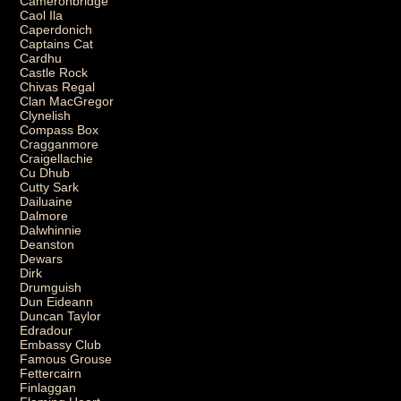
Cameronbridge
Caol Ila
Caperdonich
Captains Cat
Cardhu
Castle Rock
Chivas Regal
Clan MacGregor
Clynelish
Compass Box
Cragganmore
Craigellachie
Cu Dhub
Cutty Sark
Dailuaine
Dalmore
Dalwhinnie
Deanston
Dewars
Dirk
Drumguish
Dun Eideann
Duncan Taylor
Edradour
Embassy Club
Famous Grouse
Fettercairn
Finlaggan