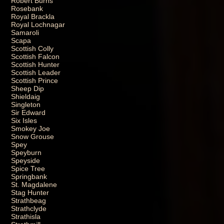
Robert Burns
Rosebank
Royal Brackla
Royal Lochnagar
Samaroli
Scapa
Scottish Colly
Scottish Falcon
Scottish Hunter
Scottish Leader
Scottish Prince
Sheep Dip
Shieldaig
Singleton
Sir Edward
Six Isles
Smokey Joe
Snow Grouse
Spey
Speyburn
Speyside
Spice Tree
Springbank
St. Magdalene
Stag Hunter
Strathbeag
Strathclyde
Strathisla