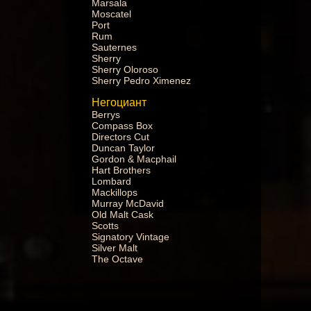
Marsala
Moscatel
Port
Rum
Sauternes
Sherry
Sherry Oloroso
Sherry Pedro Ximenez
Негоциант
Berrys
Compass Box
Directors Cut
Duncan Taylor
Gordon & Macphail
Hart Brothers
Lombard
Mackillops
Murray McDavid
Old Malt Cask
Scotts
Signatory Vintage
Silver Malt
The Octave