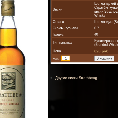
Шотландский 
Стратбиг купа
Виски
виски Strathbe
Whisky
Страна
Шотландия (Sc
Объем бутылки
0.7
Градус
40
Купажированн
Тип напитка
(Blended Whisk
Цена
820 руб.
кол.
Другие виски Strathbeag