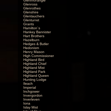
Glenmorangie
Glenross
Glenrothes
Glenshire
Glentauchers
Glenturret
Grants
Hamilton`s
Hankey Bannister
Hart Brothers
Hazelburn
Hedges & Butler
Hedonism
Henry Mason
High Commissioner
Highland Bird
Highland Chief
Highland Mist
Highland Park
Highland Queen
Hunting Lodge
Ileach
Imperial
Inchgower
Invergordon
Inverleven
Iona
Islay Mist