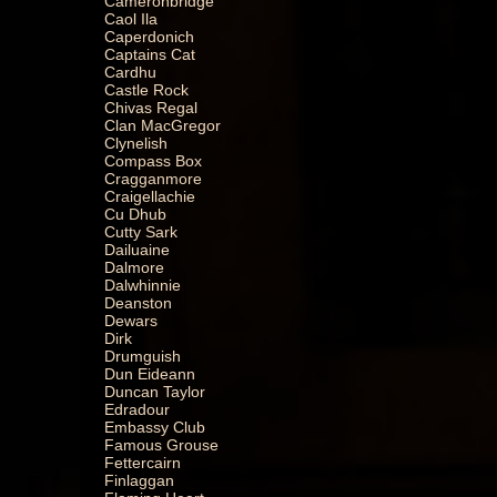
Cameronbridge
Caol Ila
Caperdonich
Captains Cat
Cardhu
Castle Rock
Chivas Regal
Clan MacGregor
Clynelish
Compass Box
Cragganmore
Craigellachie
Cu Dhub
Cutty Sark
Dailuaine
Dalmore
Dalwhinnie
Deanston
Dewars
Dirk
Drumguish
Dun Eideann
Duncan Taylor
Edradour
Embassy Club
Famous Grouse
Fettercairn
Finlaggan