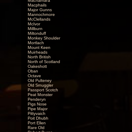
Macnamara
Macphails
Major Gunns
Mannochmore
McClellands
McIvor
Millburn
Miltonduff
Monkey Shoulder
Mortlach
Mount Keen
Muirheads
North British
North of Scotland
Oakeshott
Oban
Octave
Old Pulteney
Old Smuggler
Passport Scotch
Peat Monster
Penderyn
Pigs Nose
Pipe Major
Pittyvaich
Poit Dhubh
Port Ellen
Rare Old