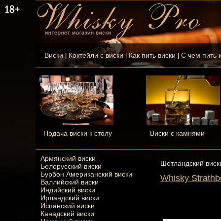
Виски
Коктейли с виски
Как пить виски
С чем пить 
|
|
|
Подача виски к столу
Виски с камнями
Армянский виски
Шотландский виск
Белорусский виски
Бурбон Американский виски
Whisky Strath
Валлийский виски
Индийский виски
Ирландский виски
Испанский виски
Канадский виски