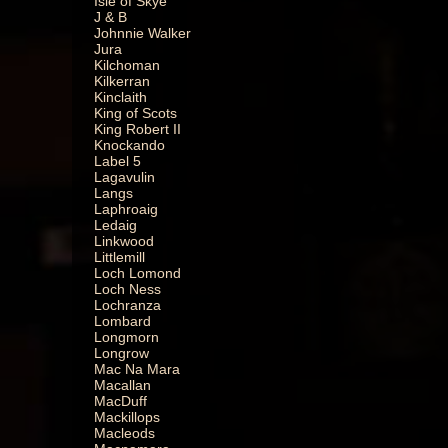
Isle of Skye
J & B
Johnnie Walker
Jura
Kilchoman
Kilkerran
Kinclaith
King of Scots
King Robert II
Knockando
Label 5
Lagavulin
Langs
Laphroaig
Ledaig
Linkwood
Littlemill
Loch Lomond
Loch Ness
Lochranza
Lombard
Longmorn
Longrow
Mac Na Mara
Macallan
MacDuff
Mackillops
Macleods