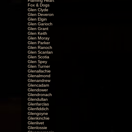
Flaming Heart
Fox & Dogs
Glen Clyde
Glen Deveron
Glen Elgin
Glen Garioch
Glen Grant
Glen Keith
Glen Moray
Glen Parker
Glen Ranoch
Glen Scanlan
Glen Scotia
Glen Spey
Glen Turner
Glenallachie
Glenalmond
Glenandrew
Glencadam
Glendower
Glendronach
Glendullan
Glenfarclas
Glenfiddich
Glengoyne
Glenkinchie
Glenlivet
Glenlossie