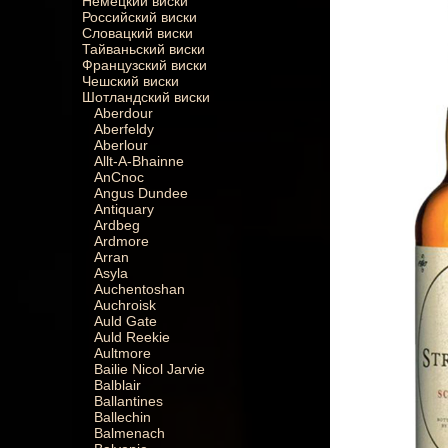
Немецкий виски
Российский виски
Словацкий виски
Тайваньский виски
Французский виски
Чешский виски
Шотландский виски
Aberdour
Aberfeldy
Aberlour
Allt-A-Bhainne
AnCnoc
Angus Dundee
Antiquary
Ardbeg
Ardmore
Arran
Asyla
Auchentoshan
Auchroisk
Auld Gate
Auld Reekie
Aultmore
Bailie Nicol Jarvie
Balblair
Ballantines
Ballechin
Balmenach