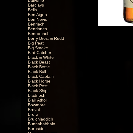
Balvenie
Barclays
Bells
Ben Aigen
Ben Nevis
Benriach
Benrinnes
Benromach
Berry Bros. & Rudd
Big Peat
Big Smoke
Bird Catcher
Black & White
Black Beast
Black Bottle
Black Bull
Black Captain
Black Horse
Black Post
Black Ship
Bladnoch
Blair Athol
Bowmore
Breval
Brora
Bruichladdich
Bunnahabhain
Burnside