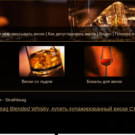
и чем закусывать виски
Как дегустировать виски
Видео
Покупка и
|
|
|
Виски со льдом
Бокалы для виски
и
Strathbeag
-
beag Blended Whisky, купить купажированный виски С