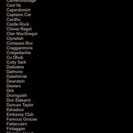
Cameronbridge
Caol Ila
Caperdonich
Captains Cat
Cardhu
Castle Rock
Chivas Regal
Clan MacGregor
Clynelish
Compass Box
Cragganmore
Craigellachie
Cu Dhub
Cutty Sark
Dailuaine
Dalmore
Dalwhinnie
Deanston
Dewars
Dirk
Drumguish
Dun Eideann
Duncan Taylor
Edradour
Embassy Club
Famous Grouse
Fettercairn
Finlaggan