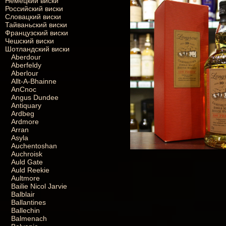
Немецкий виски
Российский виски
Словацкий виски
Тайваньский виски
Французский виски
Чешский виски
Шотландский виски
Aberdour
Aberfeldy
Aberlour
Allt-A-Bhainne
AnCnoc
Angus Dundee
Antiquary
Ardbeg
Ardmore
Arran
Asyla
Auchentoshan
Auchroisk
Auld Gate
Auld Reekie
Aultmore
Bailie Nicol Jarvie
Balblair
Ballantines
Ballechin
Balmenach