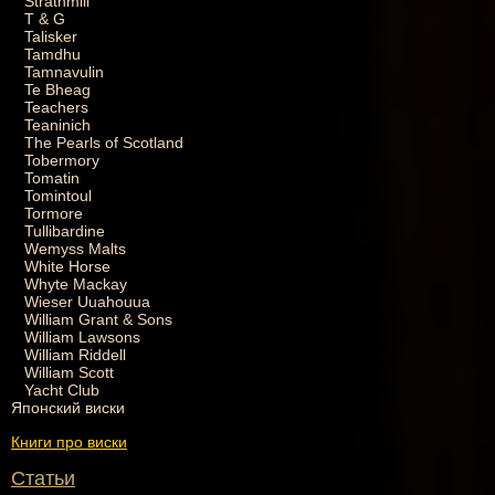
Strathmill
T & G
Talisker
Tamdhu
Tamnavulin
Te Bheag
Teachers
Teaninich
The Pearls of Scotland
Tobermory
Tomatin
Tomintoul
Tormore
Tullibardine
Wemyss Malts
White Horse
Whyte Mackay
Wieser Uuahouua
William Grant & Sons
William Lawsons
William Riddell
William Scott
Yacht Club
Японский виски
Книги про виски
Статьи