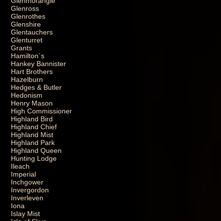
Glenmorangie
Glenross
Glenrothes
Glenshire
Glentauchers
Glenturret
Grants
Hamilton`s
Hankey Bannister
Hart Brothers
Hazelburn
Hedges & Butler
Hedonism
Henry Mason
High Commissioner
Highland Bird
Highland Chief
Highland Mist
Highland Park
Highland Queen
Hunting Lodge
Ileach
Imperial
Inchgower
Invergordon
Inverleven
Iona
Islay Mist