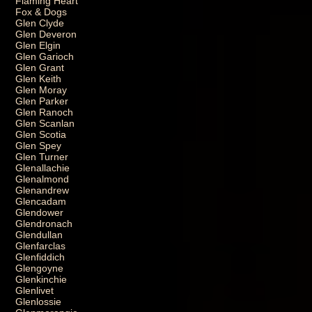
Flaming Heart
Fox & Dogs
Glen Clyde
Glen Deveron
Glen Elgin
Glen Garioch
Glen Grant
Glen Keith
Glen Moray
Glen Parker
Glen Ranoch
Glen Scanlan
Glen Scotia
Glen Spey
Glen Turner
Glenallachie
Glenalmond
Glenandrew
Glencadam
Glendower
Glendronach
Glendullan
Glenfarclas
Glenfiddich
Glengoyne
Glenkinchie
Glenlivet
Glenlossie