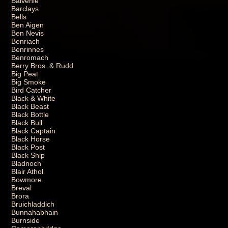
Balvenie
Barclays
Bells
Ben Aigen
Ben Nevis
Benriach
Benrinnes
Benromach
Berry Bros. & Rudd
Big Peat
Big Smoke
Bird Catcher
Black & White
Black Beast
Black Bottle
Black Bull
Black Captain
Black Horse
Black Post
Black Ship
Bladnoch
Blair Athol
Bowmore
Breval
Brora
Bruichladdich
Bunnahabhain
Burnside