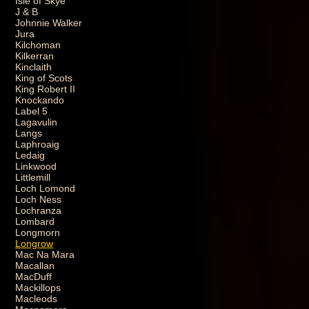
Isle of Skye
J & B
Johnnie Walker
Jura
Kilchoman
Kilkerran
Kinclaith
King of Scots
King Robert II
Knockando
Label 5
Lagavulin
Langs
Laphroaig
Ledaig
Linkwood
Littlemill
Loch Lomond
Loch Ness
Lochranza
Lombard
Longmorn
Longrow
Mac Na Mara
Macallan
MacDuff
Mackillops
Macleods