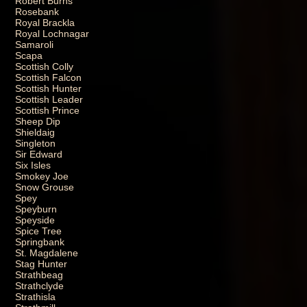
Robert Burns
Rosebank
Royal Brackla
Royal Lochnagar
Samaroli
Scapa
Scottish Colly
Scottish Falcon
Scottish Hunter
Scottish Leader
Scottish Prince
Sheep Dip
Shieldaig
Singleton
Sir Edward
Six Isles
Smokey Joe
Snow Grouse
Spey
Speyburn
Speyside
Spice Tree
Springbank
St. Magdalene
Stag Hunter
Strathbeag
Strathclyde
Strathisla