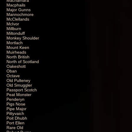
Macnamara
Macphails
Major Gunns
Mannochmore
McClellands
McIvor
Millburn
Miltonduff
Monkey Shoulder
Mortlach
Mount Keen
Muirheads
North British
North of Scotland
Oakeshott
Oban
Octave
Old Pulteney
Old Smuggler
Passport Scotch
Peat Monster
Penderyn
Pigs Nose
Pipe Major
Pittyvaich
Poit Dhubh
Port Ellen
Rare Old