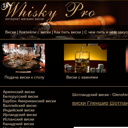
Виски
Коктейли с виски
Как пить виски
С чем пить и чем закус
|
|
|
Подача виски к столу
Виски с камнями
Армянский виски
Шотландский виски
Glenshir
-
Белорусский виски
Бурбон Американский виски
виски Гленшир Шотланд
Валлийский виски
Индийский виски
Ирландский виски
Испанский виски
Канадский виски