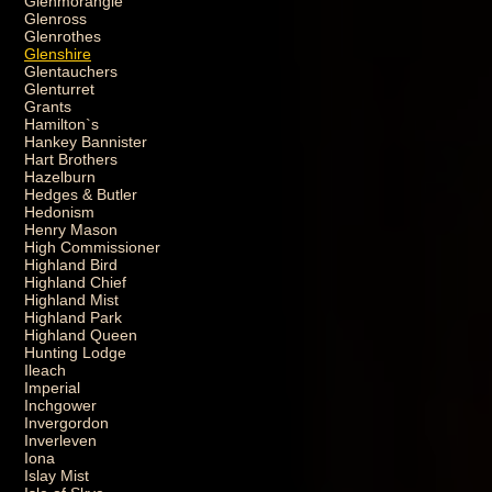
Glenmorangie
Glenross
Glenrothes
Glenshire
Glentauchers
Glenturret
Grants
Hamilton`s
Hankey Bannister
Hart Brothers
Hazelburn
Hedges & Butler
Hedonism
Henry Mason
High Commissioner
Highland Bird
Highland Chief
Highland Mist
Highland Park
Highland Queen
Hunting Lodge
Ileach
Imperial
Inchgower
Invergordon
Inverleven
Iona
Islay Mist