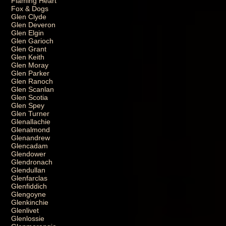
Flaming Heart
Fox & Dogs
Glen Clyde
Glen Deveron
Glen Elgin
Glen Garioch
Glen Grant
Glen Keith
Glen Moray
Glen Parker
Glen Ranoch
Glen Scanlan
Glen Scotia
Glen Spey
Glen Turner
Glenallachie
Glenalmond
Glenandrew
Glencadam
Glendower
Glendronach
Glendullan
Glenfarclas
Glenfiddich
Glengoyne
Glenkinchie
Glenlivet
Glenlossie