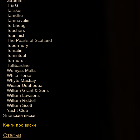
Strathmill
T & G
Talisker
Tamdhu
Tamnavulin
Te Bheag
Teachers
Teaninich
The Pearls of Scotland
Tobermory
Tomatin
Tomintoul
Tormore
Tullibardine
Wemyss Malts
White Horse
Whyte Mackay
Wieser Uuahouua
William Grant & Sons
William Lawsons
William Riddell
William Scott
Yacht Club
Японский виски
Книги про виски
Статьи