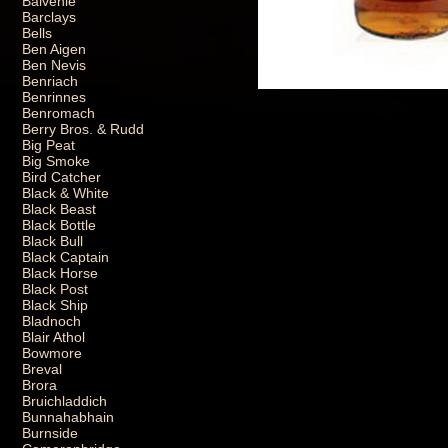
Balvenie
Barclays
Bells
Ben Aigen
Ben Nevis
Benriach
Benrinnes
Benromach
Berry Bros. & Rudd
Big Peat
Big Smoke
Bird Catcher
Black & White
Black Beast
Black Bottle
Black Bull
Black Captain
Black Horse
Black Post
Black Ship
Bladnoch
Blair Athol
Bowmore
Breval
Brora
Bruichladdich
Bunnahabhain
Burnside