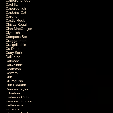
Cameronbridge
Caol Ila
Caperdonich
Captains Cat
Cardhu
Castle Rock
Chivas Regal
Clan MacGregor
Clynelish
Compass Box
Cragganmore
Craigellachie
Cu Dhub
Cutty Sark
Dailuaine
Dalmore
Dalwhinnie
Deanston
Dewars
Dirk
Drumguish
Dun Eideann
Duncan Taylor
Edradour
Embassy Club
Famous Grouse
Fettercairn
Finlaggan