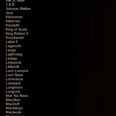
Isle of Skye
J & B
Johnnie Walker
Jura
Kilchoman
Kilkerran
Kinclaith
King of Scots
King Robert II
Knockando
Label 5
Lagavulin
Langs
Laphroaig
Ledaig
Linkwood
Littlemill
Loch Lomond
Loch Ness
Lochranza
Lombard
Longmorn
Longrow
Mac Na Mara
Macallan
MacDuff
Mackillops
Macleods