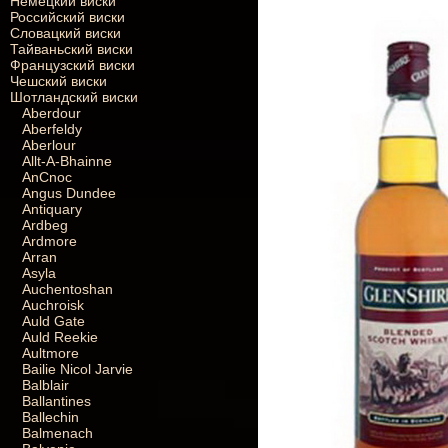
Немецкий виски
Российский виски
Словацкий виски
Тайваньский виски
Французский виски
Чешский виски
Шотландский виски
Aberdour
Aberfeldy
Aberlour
Allt-A-Bhainne
AnCnoc
Angus Dundee
Antiquary
Ardbeg
Ardmore
Arran
Asyla
Auchentoshan
Auchroisk
Auld Gate
Auld Reekie
Aultmore
Bailie Nicol Jarvie
Balblair
Ballantines
Ballechin
Balmenach