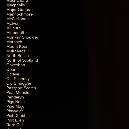
Macnamara
Macphails
Major Gunns
Mannochmore
McClellands
McIvor
Millburn
Miltonduff
Monkey Shoulder
Mortlach
Mount Keen
Muirheads
North British
North of Scotland
Oakeshott
Oban
Octave
Old Pulteney
Old Smuggler
Passport Scotch
Peat Monster
Penderyn
Pigs Nose
Pipe Major
Pittyvaich
Poit Dhubh
Port Ellen
Rare Old