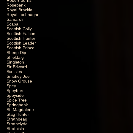
Robert Burns
Rosebank
Royal Brackla
Royal Lochnagar
Samaroli
Scapa
Scottish Colly
Scottish Falcon
Scottish Hunter
Scottish Leader
Scottish Prince
Sheep Dip
Shieldaig
Singleton
Sir Edward
Six Isles
Smokey Joe
Snow Grouse
Spey
Speyburn
Speyside
Spice Tree
Springbank
St. Magdalene
Stag Hunter
Strathbeag
Strathclyde
Strathisla