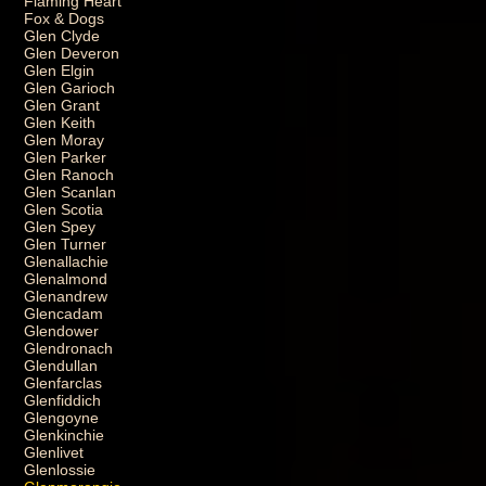
Flaming Heart
Fox & Dogs
Glen Clyde
Glen Deveron
Glen Elgin
Glen Garioch
Glen Grant
Glen Keith
Glen Moray
Glen Parker
Glen Ranoch
Glen Scanlan
Glen Scotia
Glen Spey
Glen Turner
Glenallachie
Glenalmond
Glenandrew
Glencadam
Glendower
Glendronach
Glendullan
Glenfarclas
Glenfiddich
Glengoyne
Glenkinchie
Glenlivet
Glenlossie