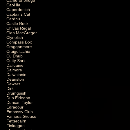
Cameronbridge
Caol Ila
Caperdonich
Captains Cat
Cardhu
Castle Rock
Chivas Regal
Clan MacGregor
Clynelish
Compass Box
Cragganmore
Craigellachie
Cu Dhub
Cutty Sark
Dailuaine
Dalmore
Dalwhinnie
Deanston
Dewars
Dirk
Drumguish
Dun Eideann
Duncan Taylor
Edradour
Embassy Club
Famous Grouse
Fettercairn
Finlaggan