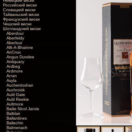
Немецкий виски
Российский виски
Словацкий виски
Тайваньский виски
Французский виски
Чешский виски
Шотландский виски
Aberdour
Aberfeldy
Aberlour
Allt-A-Bhainne
AnCnoc
Angus Dundee
Antiquary
Ardbeg
Ardmore
Arran
Asyla
Auchentoshan
Auchroisk
Auld Gate
Auld Reekie
Aultmore
Bailie Nicol Jarvie
Balblair
Ballantines
Ballechin
Balmenach