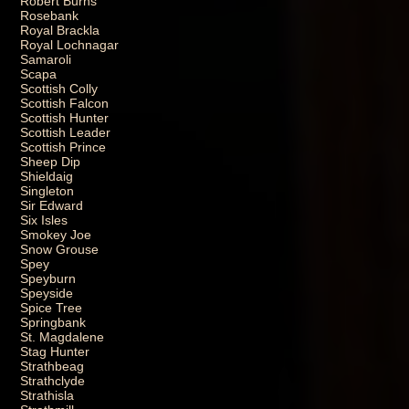
Robert Burns
Rosebank
Royal Brackla
Royal Lochnagar
Samaroli
Scapa
Scottish Colly
Scottish Falcon
Scottish Hunter
Scottish Leader
Scottish Prince
Sheep Dip
Shieldaig
Singleton
Sir Edward
Six Isles
Smokey Joe
Snow Grouse
Spey
Speyburn
Speyside
Spice Tree
Springbank
St. Magdalene
Stag Hunter
Strathbeag
Strathclyde
Strathisla