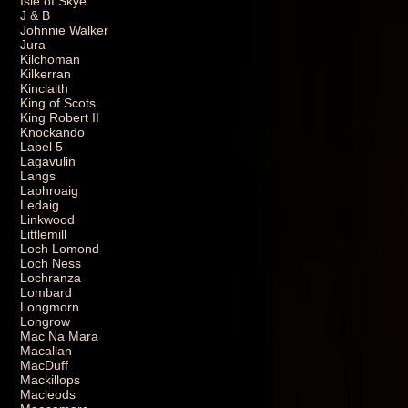
Isle of Skye
J & B
Johnnie Walker
Jura
Kilchoman
Kilkerran
Kinclaith
King of Scots
King Robert II
Knockando
Label 5
Lagavulin
Langs
Laphroaig
Ledaig
Linkwood
Littlemill
Loch Lomond
Loch Ness
Lochranza
Lombard
Longmorn
Longrow
Mac Na Mara
Macallan
MacDuff
Mackillops
Macleods