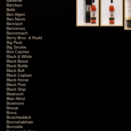
Balvenie
Barclays
Bells
Ben Aigen
Ben Nevis
Benriach
Benrinnes
Benromach
Berry Bros. & Rudd
Big Peat
Big Smoke
Bird Catcher
Black & White
Black Beast
Black Bottle
Black Bull
Black Captain
Black Horse
Black Post
Black Ship
Bladnoch
Blair Athol
Bowmore
Breval
Brora
Bruichladdich
Bunnahabhain
Burnside