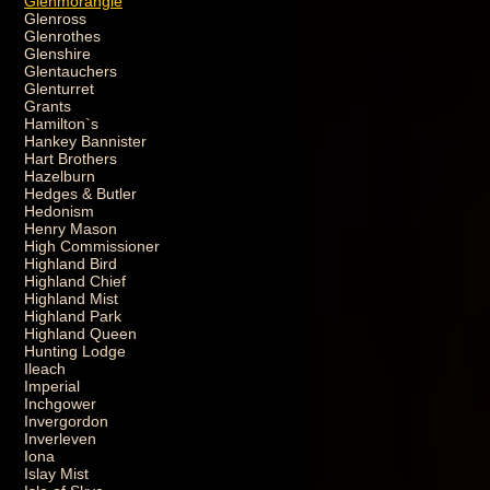
Glenmorangie
Glenross
Glenrothes
Glenshire
Glentauchers
Glenturret
Grants
Hamilton`s
Hankey Bannister
Hart Brothers
Hazelburn
Hedges & Butler
Hedonism
Henry Mason
High Commissioner
Highland Bird
Highland Chief
Highland Mist
Highland Park
Highland Queen
Hunting Lodge
Ileach
Imperial
Inchgower
Invergordon
Inverleven
Iona
Islay Mist