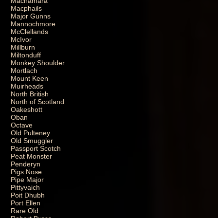
Macnamara
Macphails
Major Gunns
Mannochmore
McClellands
McIvor
Millburn
Miltonduff
Monkey Shoulder
Mortlach
Mount Keen
Muirheads
North British
North of Scotland
Oakeshott
Oban
Octave
Old Pulteney
Old Smuggler
Passport Scotch
Peat Monster
Penderyn
Pigs Nose
Pipe Major
Pittyvaich
Poit Dhubh
Port Ellen
Rare Old