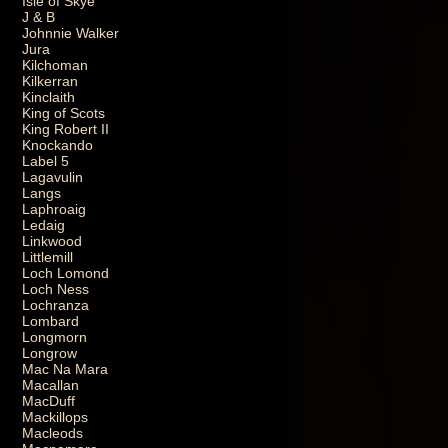
Isle of Skye
J & B
Johnnie Walker
Jura
Kilchoman
Kilkerran
Kinclaith
King of Scots
King Robert II
Knockando
Label 5
Lagavulin
Langs
Laphroaig
Ledaig
Linkwood
Littlemill
Loch Lomond
Loch Ness
Lochranza
Lombard
Longmorn
Longrow
Mac Na Mara
Macallan
MacDuff
Mackillops
Macleods