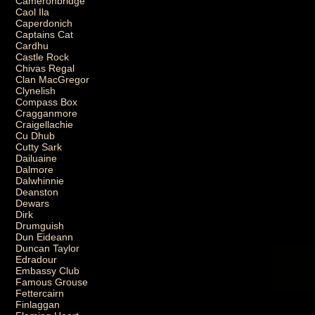
Cameronbridge
Caol Ila
Caperdonich
Captains Cat
Cardhu
Castle Rock
Chivas Regal
Clan MacGregor
Clynelish
Compass Box
Cragganmore
Craigellachie
Cu Dhub
Cutty Sark
Dailuaine
Dalmore
Dalwhinnie
Deanston
Dewars
Dirk
Drumguish
Dun Eideann
Duncan Taylor
Edradour
Embassy Club
Famous Grouse
Fettercairn
Finlaggan