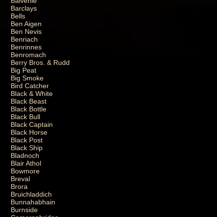
Balvenie
Barclays
Bells
Ben Aigen
Ben Nevis
Benriach
Benrinnes
Benromach
Berry Bros. & Rudd
Big Peat
Big Smoke
Bird Catcher
Black & White
Black Beast
Black Bottle
Black Bull
Black Captain
Black Horse
Black Post
Black Ship
Bladnoch
Blair Athol
Bowmore
Breval
Brora
Bruichladdich
Bunnahabhain
Burnside