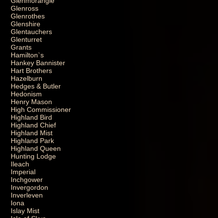
Glenmorangie
Glenross
Glenrothes
Glenshire
Glentauchers
Glenturret
Grants
Hamilton`s
Hankey Bannister
Hart Brothers
Hazelburn
Hedges & Butler
Hedonism
Henry Mason
High Commissioner
Highland Bird
Highland Chief
Highland Mist
Highland Park
Highland Queen
Hunting Lodge
Ileach
Imperial
Inchgower
Invergordon
Inverleven
Iona
Islay Mist