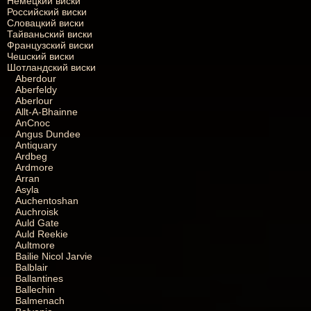
Немецкий виски
Российский виски
Словацкий виски
Тайваньский виски
Французский виски
Чешский виски
Шотландский виски
Aberdour
Aberfeldy
Aberlour
Allt-A-Bhainne
AnCnoc
Angus Dundee
Antiquary
Ardbeg
Ardmore
Arran
Asyla
Auchentoshan
Auchroisk
Auld Gate
Auld Reekie
Aultmore
Bailie Nicol Jarvie
Balblair
Ballantines
Ballechin
Balmenach