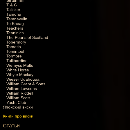
Strathmill
T & G
Talisker
Tamdhu
Tamnavulin
Te Bheag
Teachers
Teaninich
The Pearls of Scotland
Tobermory
Tomatin
Tomintoul
Tormore
Tullibardine
Wemyss Malts
White Horse
Whyte Mackay
Wieser Uuahouua
William Grant & Sons
William Lawsons
William Riddell
William Scott
Yacht Club
Японский виски
Книги про виски
Статьи