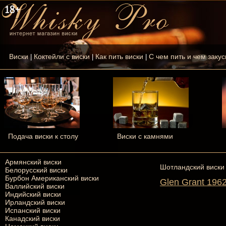
Виски
Коктейли с виски
Как пить виски
С чем пить и чем закус
|
|
|
Подача виски к столу
Виски с камнями
Армянский виски
Шотландский виски
Белорусский виски
Бурбон Американский виски
Glen Grant 196
Валлийский виски
Индийский виски
Ирландский виски
Испанский виски
Канадский виски