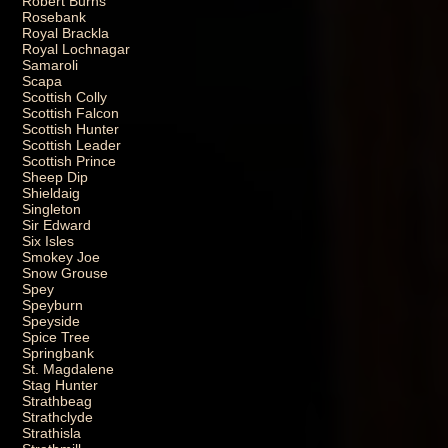
Robert Burns
Rosebank
Royal Brackla
Royal Lochnagar
Samaroli
Scapa
Scottish Colly
Scottish Falcon
Scottish Hunter
Scottish Leader
Scottish Prince
Sheep Dip
Shieldaig
Singleton
Sir Edward
Six Isles
Smokey Joe
Snow Grouse
Spey
Speyburn
Speyside
Spice Tree
Springbank
St. Magdalene
Stag Hunter
Strathbeag
Strathclyde
Strathisla