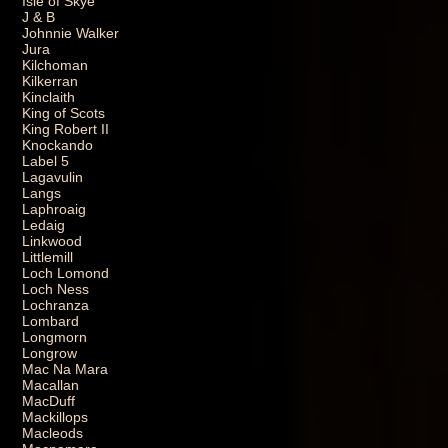
Isle of Skye
J & B
Johnnie Walker
Jura
Kilchoman
Kilkerran
Kinclaith
King of Scots
King Robert II
Knockando
Label 5
Lagavulin
Langs
Laphroaig
Ledaig
Linkwood
Littlemill
Loch Lomond
Loch Ness
Lochranza
Lombard
Longmorn
Longrow
Mac Na Mara
Macallan
MacDuff
Mackillops
Macleods