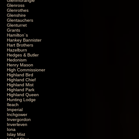
Glenmorangie
Glenross
Glenrothes
Glenshire
Glentauchers
Glenturret
Grants
Hamilton`s
Hankey Bannister
Hart Brothers
Hazelburn
Hedges & Butler
Hedonism
Henry Mason
High Commissioner
Highland Bird
Highland Chief
Highland Mist
Highland Park
Highland Queen
Hunting Lodge
Ileach
Imperial
Inchgower
Invergordon
Inverleven
Iona
Islay Mist