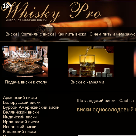
Виски
Коктейли с виски
Как пить виски
С чем пить и чем закус
|
|
|
Подача виски к столу
Виски с камнями
Армянский виски
Шотландский виски
Caol Ila
-
Белорусский виски
Бурбон Американский виски
виски односолодовый К
Валлийский виски
Индийский виски
Ирландский виски
Испанский виски
Канадский виски