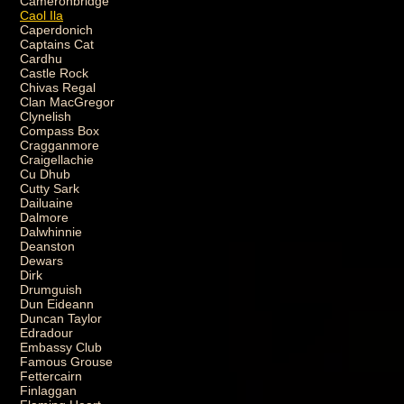
Cameronbridge
Caol Ila
Caperdonich
Captains Cat
Cardhu
Castle Rock
Chivas Regal
Clan MacGregor
Clynelish
Compass Box
Cragganmore
Craigellachie
Cu Dhub
Cutty Sark
Dailuaine
Dalmore
Dalwhinnie
Deanston
Dewars
Dirk
Drumguish
Dun Eideann
Duncan Taylor
Edradour
Embassy Club
Famous Grouse
Fettercairn
Finlaggan