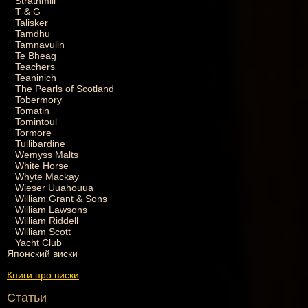
Strathmill
T & G
Talisker
Tamdhu
Tamnavulin
Te Bheag
Teachers
Teaninich
The Pearls of Scotland
Tobermory
Tomatin
Tomintoul
Tormore
Tullibardine
Wemyss Malts
White Horse
Whyte Mackay
Wieser Uuahouua
William Grant & Sons
William Lawsons
William Riddell
William Scott
Yacht Club
Японский виски
Книги про виски
Статьи