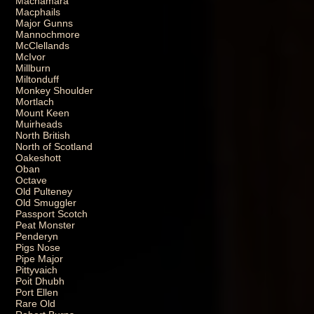
Macnamara
Macphails
Major Gunns
Mannochmore
McClellands
McIvor
Millburn
Miltonduff
Monkey Shoulder
Mortlach
Mount Keen
Muirheads
North British
North of Scotland
Oakeshott
Oban
Octave
Old Pulteney
Old Smuggler
Passport Scotch
Peat Monster
Penderyn
Pigs Nose
Pipe Major
Pittyvaich
Poit Dhubh
Port Ellen
Rare Old