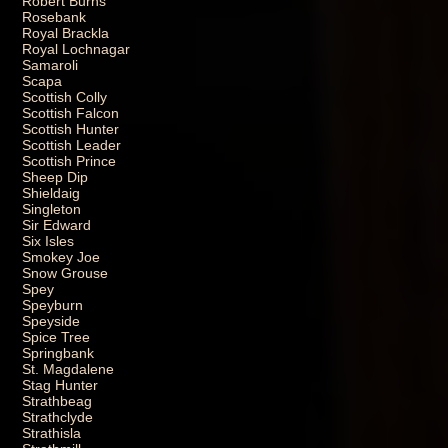
Robert Burns
Rosebank
Royal Brackla
Royal Lochnagar
Samaroli
Scapa
Scottish Colly
Scottish Falcon
Scottish Hunter
Scottish Leader
Scottish Prince
Sheep Dip
Shieldaig
Singleton
Sir Edward
Six Isles
Smokey Joe
Snow Grouse
Spey
Speyburn
Speyside
Spice Tree
Springbank
St. Magdalene
Stag Hunter
Strathbeag
Strathclyde
Strathisla