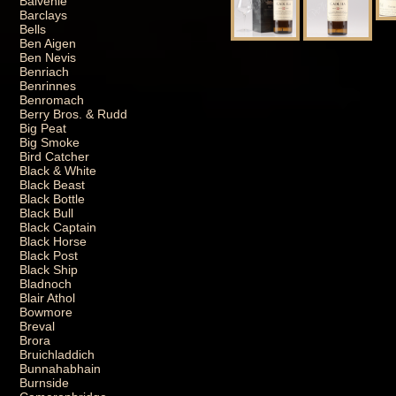
Balvenie
Barclays
Bells
Ben Aigen
Ben Nevis
Benriach
Benrinnes
Benromach
Berry Bros. & Rudd
Big Peat
Big Smoke
Bird Catcher
Black & White
Black Beast
Black Bottle
Black Bull
Black Captain
Black Horse
Black Post
Black Ship
Bladnoch
Blair Athol
Bowmore
Breval
Brora
Bruichladdich
Bunnahabhain
Burnside