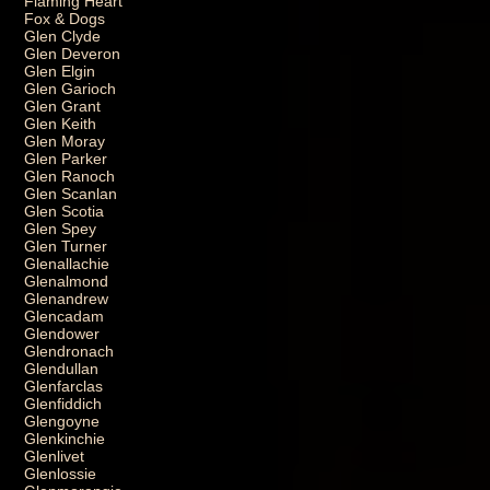
Flaming Heart
Fox & Dogs
Glen Clyde
Glen Deveron
Glen Elgin
Glen Garioch
Glen Grant
Glen Keith
Glen Moray
Glen Parker
Glen Ranoch
Glen Scanlan
Glen Scotia
Glen Spey
Glen Turner
Glenallachie
Glenalmond
Glenandrew
Glencadam
Glendower
Glendronach
Glendullan
Glenfarclas
Glenfiddich
Glengoyne
Glenkinchie
Glenlivet
Glenlossie