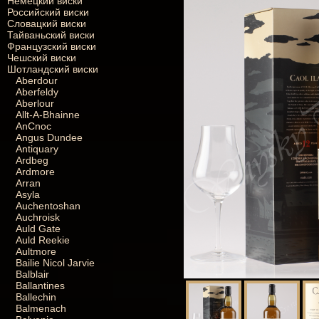
Немецкий виски
Российский виски
Словацкий виски
Тайваньский виски
Французский виски
Чешский виски
Шотландский виски
Aberdour
Aberfeldy
Aberlour
Allt-A-Bhainne
AnCnoc
Angus Dundee
Antiquary
Ardbeg
Ardmore
Arran
Asyla
Auchentoshan
Auchroisk
Auld Gate
Auld Reekie
Aultmore
Bailie Nicol Jarvie
Balblair
Ballantines
Ballechin
Balmenach