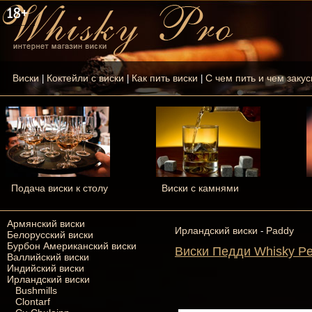
Виски
Коктейли с виски
Как пить виски
С чем пить и чем закус
|
|
|
Подача виски к столу
Виски с камнями
Армянский виски
Ирландский виски
Paddy
-
Белорусский виски
Бурбон Американский виски
Виски Педди Whisky P
Валлийский виски
Индийский виски
Ирландский виски
Bushmills
Clontarf