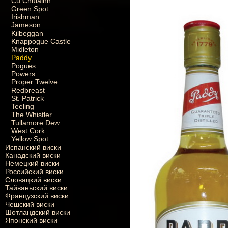
Cu Chulainn
Green Spot
Irishman
Jameson
Kilbeggan
Knappogue Castle
Midleton
Paddy
Pogues
Powers
Proper Twelve
Redbreast
St. Patrick
Teeling
The Whistler
Tullamore Dew
West Cork
Yellow Spot
Испанский виски
Канадский виски
Немецкий виски
Российский виски
Словацкий виски
Тайваньский виски
Французский виски
Чешский виски
Шотландский виски
Японский виски