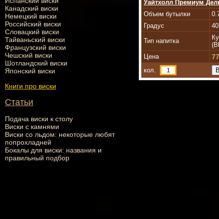
Испанский виски
Уайтхолл Премиум Делю
Канадский виски
Объем бутылки
0.
Немецкий виски
Российский виски
Градус
40
Словацкий виски
Ку
Тайваньский виски
Тип напитка
(B
Французский виски
Чешский виски
Цена
77
Шотландский виски
кол.
Японский виски
Книги про виски
Статьи
Подача виски к столу
Виски с камнями
Виски со льдом: некоторые любят
попрохладней
Бокалы для виски: названия и
правильный подбор