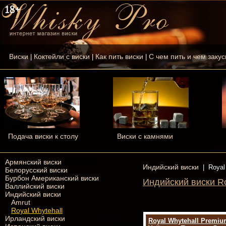
Виски
Коктейли с виски
Как пить виски
С чем пить и чем закус
|
|
|
Подача виски к столу
Виски с камнями
Армянский виски
Индийский виски
|
Royal
Белорусский виски
Бурбон Американский виски
Индийский виски Ro
Валлийский виски
Индийский виски
Amrut
Royal Whytehall
Ирландский виски
Royal Whytehall Premiu