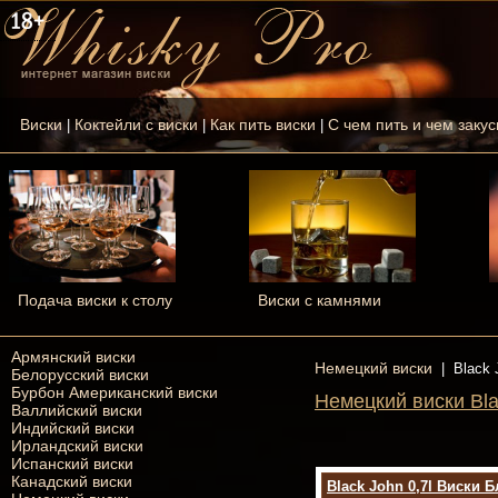
Виски
Коктейли с виски
Как пить виски
С чем пить и чем закус
|
|
|
Подача виски к столу
Виски с камнями
Армянский виски
Немецкий виски
|
Black 
Белорусский виски
Бурбон Американский виски
Немецкий виски Bla
Валлийский виски
Индийский виски
Ирландский виски
Испанский виски
Канадский виски
Black John 0,7l Виски Б