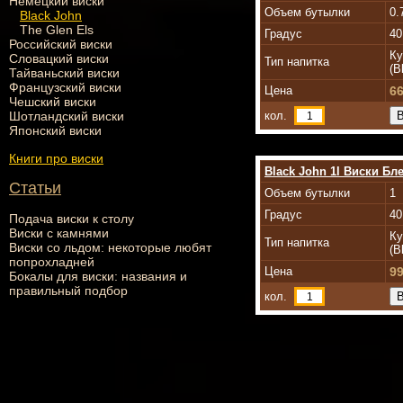
Немецкий виски
Объем бутылки
0.
Black John
The Glen Els
Градус
40
Российский виски
Ку
Словацкий виски
Тип напитка
(B
Тайваньский виски
Французский виски
Цена
66
Чешский виски
кол.
Шотландский виски
Японский виски
Книги про виски
Black John 1l Виски Бл
Статьи
Объем бутылки
1
Градус
40
Подача виски к столу
Виски с камнями
Ку
Тип напитка
Виски со льдом: некоторые любят
(B
попрохладней
Цена
99
Бокалы для виски: названия и
правильный подбор
кол.