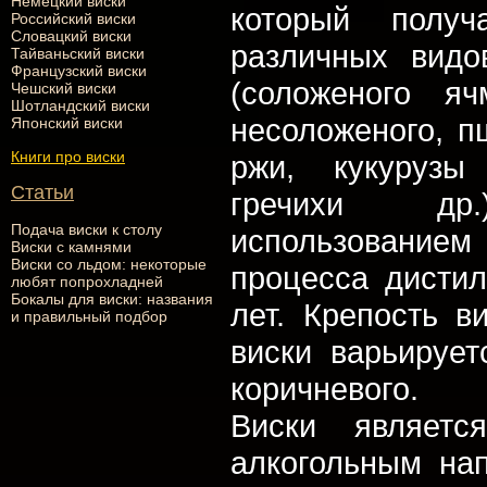
Немецкий виски
который получ
Российский виски
Словацкий виски
различных видо
Тайваньский виски
Французский виски
(соложеного я
Чешский виски
Шотландский виски
несоложеного, п
Японский виски
Книги про виски
ржи, кукурузы
Статьи
гречихи д
Подача виски к столу
использованием
Виски с камнями
Виски со льдом: некоторые
процесса дисти
любят попрохладней
Бокалы для виски: названия
лет. Крепость 
и правильный подбор
виски варьирует
коричневого.
Виски являет
алкогольным на