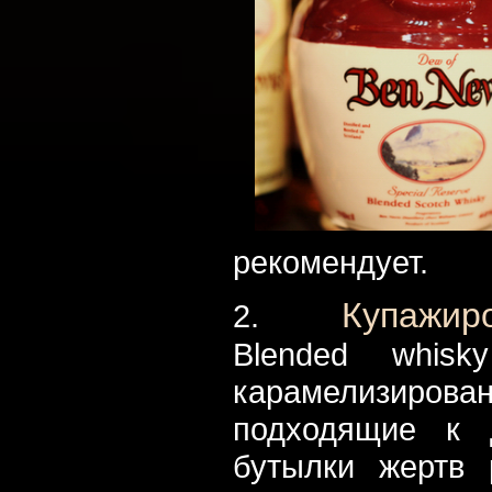
рекомендует.
Купажир
2.
Blended whis
карамелизиров
подходящие к 
бутылки жертв 