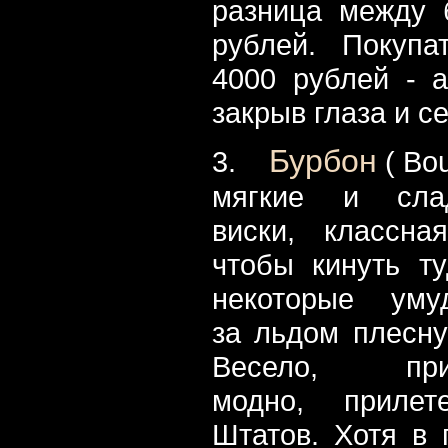
разница между 
рублей. Покупа
4000 рублей - а
закрыв глаза и с
Бурбон
3.
( Bou
мягкие и слад
виски, классна
чтобы кинуть ту
некоторые уму
за льдом плесну
Весело, прик
модно, прилет
Штатов. Хотя в 