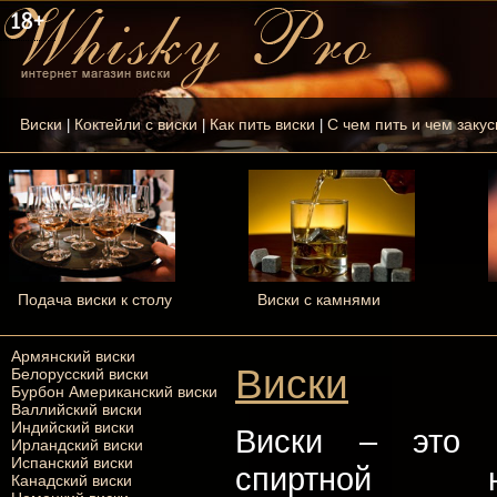
Виски
Коктейли с виски
Как пить виски
С чем пить и чем закус
|
|
|
Подача виски к столу
Виски с камнями
Армянский виски
Виски
Белорусский виски
Бурбон Американский виски
Валлийский виски
Индийский виски
Виски – это к
Ирландский виски
Испанский виски
спиртной на
Канадский виски