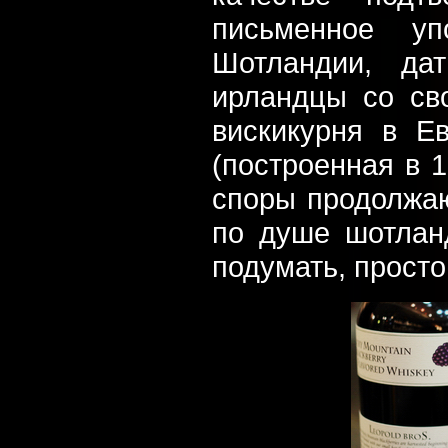
письменное у
Шотландии, да
ирландцы со св
вискикурня в Е
(построенная в 1
споры продолжаю
по душе шотлан
подумать, просто