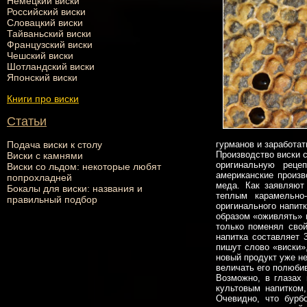
Немецкий виски
Российский виски
Словацкий виски
Тайваньский виски
Французский виски
Чешский виски
Шотландский виски
Японский виски
Книги про виски
Статьи
Подача виски к столу
гурманов и заработа
Производство виски 
Виски с камнями
оригинальную реце
Виски со льдом: некоторые любят
американские произв
попрохладней
меда. Как заявляют
Бокалы для виски: названия и
теплым карамельно
правильный подбор
оригинального напит
образом «оживлять» 
только поменял свой
напитка составляет 
пишут слово «виски»
новый продукт уже н
величать его полюби
Возможно, в глазах 
культовым напитком,
Очевидно, что бурб