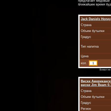
предлагает медовый 
ближайшее время буд
Jack Daniels Honey
Страна
Объем бутылки
Градус
Тип напитка
Цена
кол.
Бокал не
Виски Американск
виски Jim Beam 0.
Страна
Объем бутылки
Градус
Регион