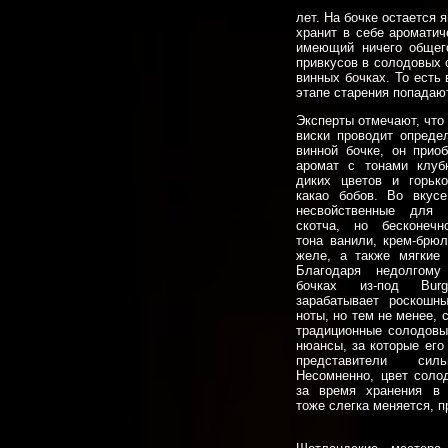
лет. На бочке остается 
хранит в себе ароматич
имеющий ничего общег
привкусов в солодовых 
винных бочках. То есть
этапе старения попадаю
Эксперты отмечают, что 
виски проводит опреде
винной бочке, он приоб
аромат с тонами клуб
диких цветов и горьк
какао бобов. Во вкус
несвойственные для к
скотча, но бесконечн
тона ванили, крем-брюл
желе, а также мягкие 
Благодаря недолгому
бочках из-под Burg
зарабатывает роскошн
ноты, но тем не менее, 
традиционные солодов
нюансы, за которые его
представители сил
Несомненно, цвет соло
за время хранения в 
тоже слегка меняется, 