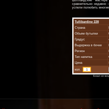
Шотландские мастера
сравнительно недавно 
успели полюбить многие
Tullibardine 228
Страна
Объем бутылки
Градус
Выдержка в бочке
Регион
Тип напитка
Цена
кол.
Бокал не вхо