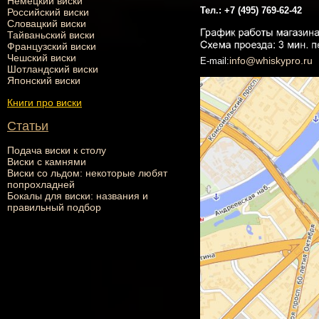
Немецкий виски
Тел.:
+7 (495) 769-62-42
Российский виски
Словацкий виски
Тайваньский виски
Французский виски
Чешский виски
info@whiskypro.ru
E-mail:
Шотландский виски
Японский виски
Книги про виски
Статьи
Подача виски к столу
Виски с камнями
Виски со льдом: некоторые любят
попрохладней
Бокалы для виски: названия и
правильный подбор