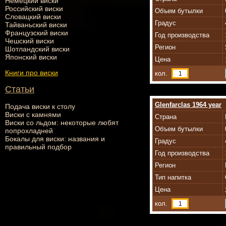
Немецкий виски
Российский виски
Объем бутылки
Словацкий виски
Градус
Тайваньский виски
Французский виски
Год производства
Чешский виски
Регион
Шотландский виски
Японский виски
Цена
Книги про виски
кол.
Статьи
Glenfarclas 1964 year
Подача виски к столу
Виски с камнями
Страна
Виски со льдом: некоторые любят
Объем бутылки
попрохладней
Бокалы для виски: названия и
Градус
правильный подбор
Год производства
Регион
Тип напитка
Цена
кол.