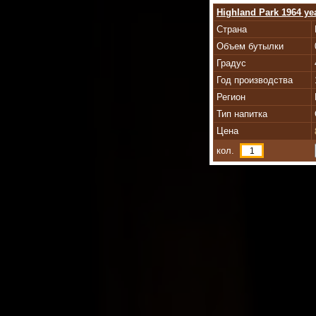
Highland Park 1964 ye
Страна
Объем бутылки
Градус
Год производства
Регион
Тип напитка
Цена
кол.