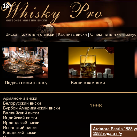
Виски
Коктейли с виски
Как пить виски
С чем пить и чем закус
|
|
|
Подача виски к столу
Виски с камнями
Армянский виски
Белорусский виски
1998
Бурбон Американский виски
Валлийский виски
Индийский виски
Ирландский виски
Испанский виски
Ardmore Pearls 1988 
Канадский виски
1988 года в п/у