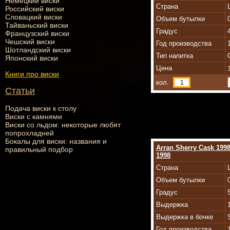
Немецкий виски
Страна
Российский виски
Словацкий виски
Объем бутылки
Тайваньский виски
Градус
Французский виски
Чешский виски
Год производства
Шотландский виски
Тип напитка
Японский виски
Цена
Книги про виски
кол.
Статьи
Подача виски к столу
Виски с камнями
Виски со льдом: некоторые любят
попрохладней
Бокалы для виски: названия и
Arran Sherry Cask 19
правильный подбор
1998
Страна
Объем бутылки
Градус
Выдержка
Выдержка в бочке
Год производства