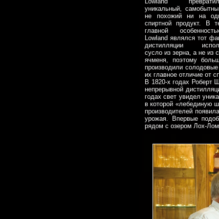
Lowland превра
уникальный, самобытны
не похожий ни на од
спиртной продукт. В т
главной особенност
Lowland являлся тот фак
дистилляции исполь
сусло из зерна, а не из
ячменя, поэтому больш
производили солодовые 
их главное отличие от 
В 1820-х годах Роберт 
непрерывной дистилляци
годах свет увидел уник
в которой «лебединую ш
производителей появила
урожая. Впервые подоб
рядом с озером Лох-Лом