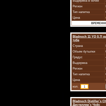
Выдержка в бочке
Регион
Тип напитка
Цена
Bladnoch 11 YO 0.7l в
тубе
Страна
Объем бутылки
Градус
Выдержка
Регион
Тип напитка
Цена
кол.
Bladnoch Distiller`s 
Дистиллер`c Чойс