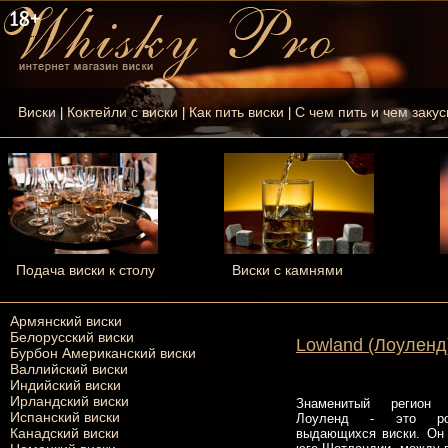
Виски
Коктейли с виски
Как пить виски
С чем пить и чем закус
|
|
|
Подача виски к столу
Виски с камнями
Армянский виски
Белорусский виски
Lowland (Лоуленд
Бурбон Американский виски
Валлийский виски
Индийский виски
Ирландский виски
Знаменитый регион
Испанский виски
Лоуленд - это ро
Канадский виски
выдающихся виски. Он