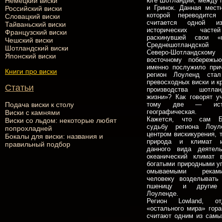
Немецкий виски
юге Шотландии, между 
и Гринок. Данная местн
Российский виски
которой переводится
Словацкий виски
считается одной и
Тайваньский виски
исторических часте
Французский виски
раскинувшей свои «
Чешский виски
Среднешотландской 
Шотландский виски
Северо-Шотландско
Японский виски
восточному побережь
именно послужило прич
Книги про виски
регион Лоуленд стал
превосходных виски и к
Статьи
производства шотла
жизни»? Как говорят у
Подача виски к столу
тому две — исто
географическая.
Виски с камнями
Кажется, что сам Б
Виски со льдом: некоторые любят
судьбу региона Лоу
попрохладней
центром вискикурения, 
Бокалы для виски: названия и
природа и климат 
правильный подбор
данного вида деятель
океанический климат 
богатыми природными у
омываемыми рекам
человеку возделывать
пшеницу и другие
Лоуленде.
Регион Lowland, о
«остального мира» гора
считают одним из самы