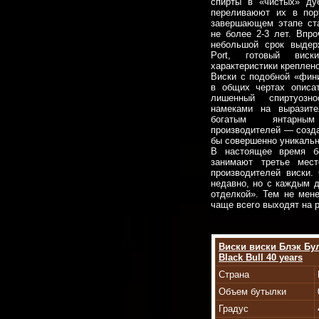
спирты в «чистых» ду
переливаюют их в пор
завершающем этапе ста
не более 2-3 лет. Впр
небольшой срок выдер
Port, готовый виск
характеристики креплен
Виски с подобной «фин
в общих чертах описат
лишенный спиртуозн
намеками на выразит
богатым янтарн
производителей — созда
бы совершенно уникаль
В настоящее время бо
занимают третье мес
производителей виски.
недавно, но с каждым д
отделкой». Тем не мене
чаще всего выходят на 
Виски виски Блэк Бу
Black Bull 40 years
Страна
Объем бутылки
Градус