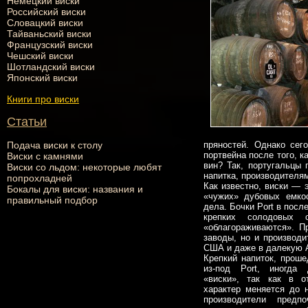
Немецкий виски
Российский виски
Словацкий виски
Тайваньский виски
Французский виски
Чешский виски
Шотландский виски
Японский виски
Книги про виски
Статьи
Подача виски к столу
пряностей. Однако сег
портвейна после того, 
Виски с камнями
вин? Так, португальцы 
Виски со льдом: некоторые любят
напитка, производителя
попрохладней
Как известно, виски — 
Бокалы для виски: названия и
«чужих» дубовых емкос
правильный подбор
дела. Бочки Port в пос
крепких солодовых 
«облагораживаются». П
заводы, но и производи
США и даже в далекую 
Крепкий напиток, прош
из-под Port, иногда
«виски», так как в о
характер меняется до 
производители предп