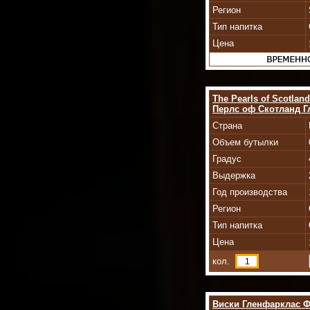
Регион
Тип напитка
Цена
The Pearls of Scotlan
Перлс оф Скотланд Г
Страна
Объем бутылки
Градус
Выдержка
Год производства
Регион
Тип напитка
Цена
кол.
Виски Гленфарклас Ф