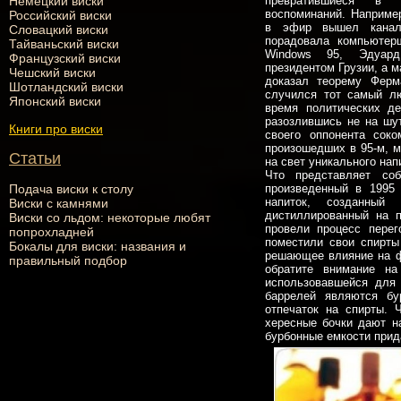
Немецкий виски
превратившиеся в 
воспоминаний. Например
Российский виски
в эфир вышел канал 
Словацкий виски
порадовала компьютер
Тайваньский виски
Windows 95, Эдуар
Французский виски
президентом Грузии, а 
Чешский виски
доказал теорему Ферм
Шотландский виски
случился тот самый лю
Японский виски
время политических д
разозлившись не на шу
Книги про виски
своего оппонента сок
произошедших в 95-м, м
Статьи
на свет уникального нап
Что представляет со
Подача виски к столу
произведенный в 1995 
напиток, созданный
Виски с камнями
дистиллированный на п
Виски со льдом: некоторые любят
провели процесс перег
попрохладней
поместили свои спирты
Бокалы для виски: названия и
решающее влияние на фо
правильный подбор
обратите внимание на
использовавшейся для
баррелей являются бу
отпечаток на спирты. 
хересные бочки дают н
бурбонные емкости прид