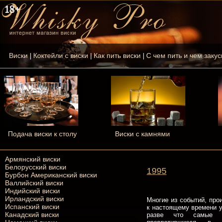
Виски
Коктейли с виски
Как пить виски
С чем пить и чем закус
|
|
|
Подача виски к столу
Виски с камнями
Армянский виски
Белорусский виски
1995
Бурбон Американский виски
Валлийский виски
Индийский виски
Ирландский виски
Многие из событий, про
Испанский виски
к настоящему времени у
Канадский виски
разве что самые 