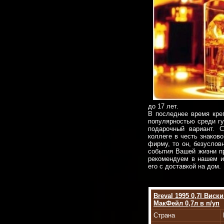
до 17 лет.
В последнее время кре
популярностью среди гу
подарочный вариант. 
коллеге в честь знаков
фирму, то он, безуслов
события Вашей жизни пр
рекомендуем в нашем ин
его с доставкой на дом.
Breval 1995 0,7l Виск
МакФейл 0,7л в п/уп
Страна