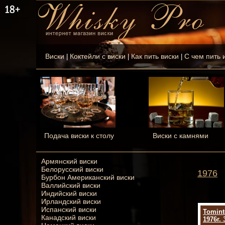
Виски
Коктейли с виски
Как пить виски
С чем пить 
|
|
|
Подача виски к столу
Виски с камнями
Армянский виски
Белорусский виски
1976
Бурбон Американский виски
Валлийский виски
Индийский виски
Ирландский виски
Испанский виски
Tomint
Канадский виски
1976г. 