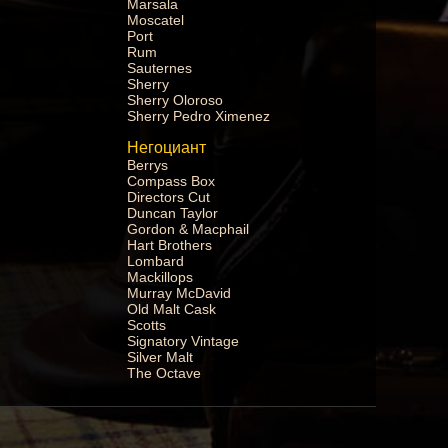
Marsala
Moscatel
Port
Rum
Sauternes
Sherry
Sherry Oloroso
Sherry Pedro Ximenez
Негоциант
Berrys
Compass Box
Directors Cut
Duncan Taylor
Gordon & Macphail
Hart Brothers
Lombard
Mackillops
Murray McDavid
Old Malt Cask
Scotts
Signatory Vintage
Silver Malt
The Octave