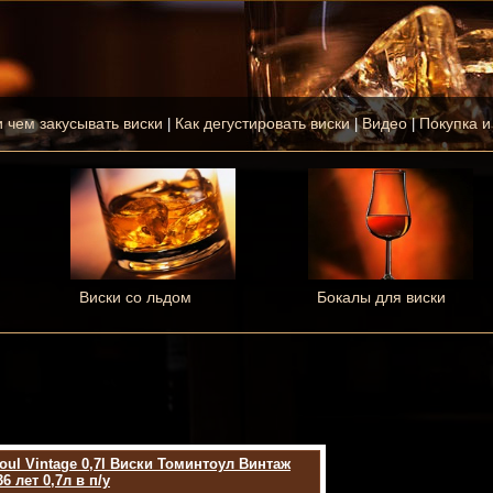
и чем закусывать виски
Как дегустировать виски
Видео
Покупка и
|
|
|
Виски со льдом
Бокалы для виски
oul Vintage 0,7l Виски Томинтоул Винтаж
36 лет 0,7л в п/у