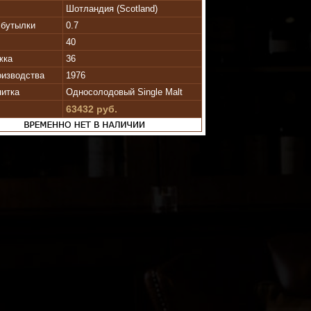
Шотландия (Scotland)
бутылки
0.7
40
жка
36
оизводства
1976
питка
Односолодовый Single Malt
63432 руб.