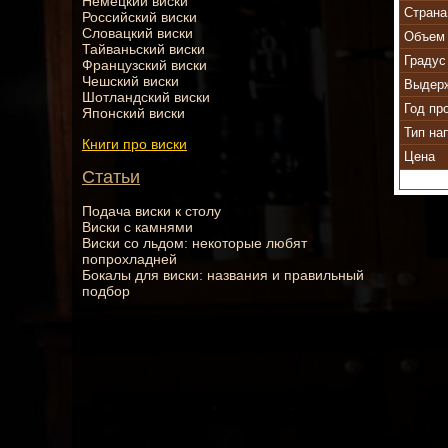
Немецкий виски
Страна
Российский виски
Словацкий виски
Объем 
Тайваньский виски
Градус
Французский виски
Чешский виски
Выдер
Шотландский виски
Год пр
Японский виски
Тип на
Книги про виски
Цена
Статьи
Подача виски к столу
Виски с камнями
Виски со льдом: некоторые любят
попрохладней
Бокалы для виски: названия и правильный
подбор