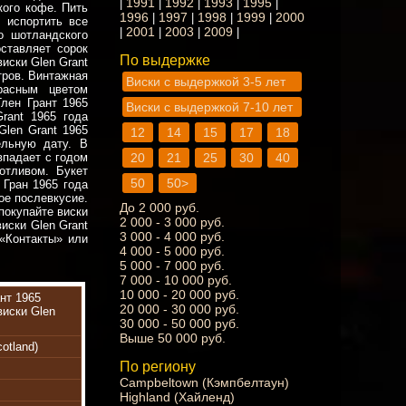
1991
1992
1993
1995
|
|
|
|
|
кого кофе. Пить
1996
1997
1998
1999
2000
|
|
|
|
 испортить все
2001
2003
2009
|
|
|
|
о шотландского
оставляет сорок
По выдержке
виски Glen Grant
тров. Винтажная
Виски с выдержкой 3-5 лет
расным цветом
лен Грант 1965
Виски с выдержкой 7-10 лет
rant 1965 года
Glen Grant 1965
12
14
15
17
18
ельную дату. В
впадает с годом
20
21
25
30
40
отливом. Букет
50
50>
 Гран 1965 года
ое послевкусие.
До 2 000 руб.
покупайте виски
2 000 - 3 000 руб.
иски Glen Grant
3 000 - 4 000 руб.
«Контакты» или
4 000 - 5 000 руб.
5 000 - 7 000 руб.
7 000 - 10 000 руб.
10 000 - 20 000 руб.
нт 1965
20 000 - 30 000 руб.
иски Glen
30 000 - 50 000 руб.
Выше 50 000 руб.
otland)
По региону
Campbeltown (Кэмпбелтаун)
Highland (Хайленд)