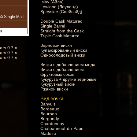
Islay (Айла)
Lowland (Лоуленд)
Speyside (Спейсайд)
 Single Malt
Double Cask Matured
Single Barrel
Straight from the Cask
Triple Cask Matured
Зерновой виски
rs 0.7 л.
Купажированный виски
rs 0.7 л.
Односолодовый виски
rs 0.7 л.
Виски с добавлением меда
Виски с добавлением
фруктовых соков
Кукуруза + другие зерновые
Кукурузный виски
Ржаной виски
Вид бочки
Banyuls
Bordeaux
Bourbon
Burgundy
Chardonnay
Chateauneuf-du-Pape
Madeira