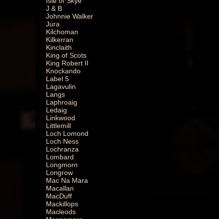
Isle of Skye
J & B
Johnnie Walker
Jura
Kilchoman
Kilkerran
Kinclaith
King of Scots
King Robert II
Knockando
Label 5
Lagavulin
Langs
Laphroaig
Ledaig
Linkwood
Littlemill
Loch Lomond
Loch Ness
Lochranza
Lombard
Longmorn
Longrow
Mac Na Mara
Macallan
MacDuff
Mackillops
Macleods