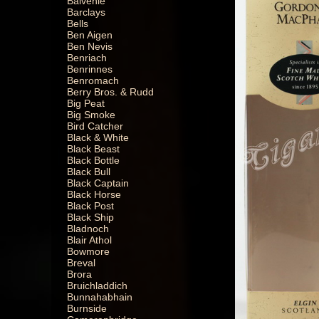
Balvenie
Barclays
Bells
Ben Aigen
Ben Nevis
Benriach
Benrinnes
Benromach
Berry Bros. & Rudd
Big Peat
Big Smoke
Bird Catcher
Black & White
Black Beast
Black Bottle
Black Bull
Black Captain
Black Horse
Black Post
Black Ship
Bladnoch
Blair Athol
Bowmore
Breval
Brora
Bruichladdich
Bunnahabhain
Burnside