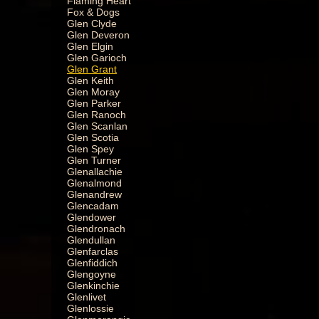
Flaming Heart
Fox & Dogs
Glen Clyde
Glen Deveron
Glen Elgin
Glen Garioch
Glen Grant
Glen Keith
Glen Moray
Glen Parker
Glen Ranoch
Glen Scanlan
Glen Scotia
Glen Spey
Glen Turner
Glenallachie
Glenalmond
Glenandrew
Glencadam
Glendower
Glendronach
Glendullan
Glenfarclas
Glenfiddich
Glengoyne
Glenkinchie
Glenlivet
Glenlossie