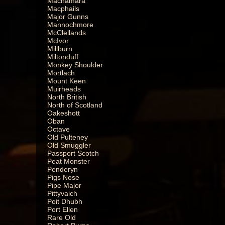
Macnamara
Macphails
Major Gunns
Mannochmore
McClellands
McIvor
Millburn
Miltonduff
Monkey Shoulder
Mortlach
Mount Keen
Muirheads
North British
North of Scotland
Oakeshott
Oban
Octave
Old Pulteney
Old Smuggler
Passport Scotch
Peat Monster
Penderyn
Pigs Nose
Pipe Major
Pittyvaich
Poit Dhubh
Port Ellen
Rare Old