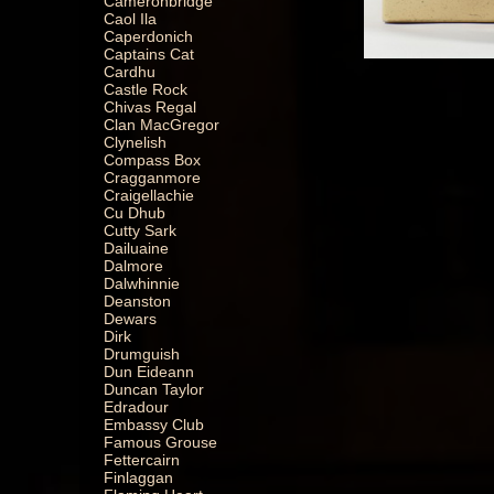
Cameronbridge
Caol Ila
Caperdonich
Captains Cat
Cardhu
Castle Rock
Chivas Regal
Clan MacGregor
Clynelish
Compass Box
Cragganmore
Craigellachie
Cu Dhub
Cutty Sark
Dailuaine
Dalmore
Dalwhinnie
Deanston
Dewars
Dirk
Drumguish
Dun Eideann
Duncan Taylor
Edradour
Embassy Club
Famous Grouse
Fettercairn
Finlaggan