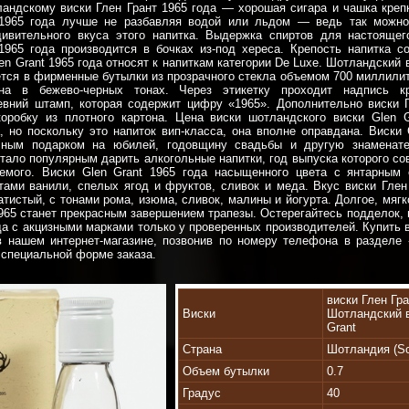
андскому виски Глен Грант 1965 года — хорошая сигара и чашка креп
 1965 года лучше не разбавляя водой или льдом — ведь так можно
дивительного вкуса этого напитка. Выдержка спиртов для настоящег
1965 года производится в бочках из-под хереса. Крепость напитка с
en Grant 1965 года относят к напиткам категории De Luxe. Шотландский 
ется в фирменные бутылки из прозрачного стекла объемом 700 миллили
ена в бежево-черных тонах. Через этикетку проходит надпись к
вний штамп, которая содержит цифру «1965». Дополнительно виски Г
коробку из плотного картона. Цена виски шотландского виски Glen G
, но поскольку это напиток вип-класса, она вполне оправдана. Виски 
чным подарком на юбилей, годовщину свадьбы и другую знаменат
тало популярным дарить алкогольные напитки, год выпуска которого со
емого. Виски Glen Grant 1965 года насыщенного цвета с янтарным 
тами ванили, спелых ягод и фруктов, сливок и меда. Вкус виски Глен
атистый, с тонами рома, изюма, сливок, малины и йогурта. Долгое, мягк
1965 станет прекрасным завершением трапезы. Остерегайтесь подделок, 
ода с акцизными марками только у проверенных производителей. Купить в
в нашем интернет-магазине, позвонив по номеру телефона в разделе 
специальной форме заказа.
виски Глен Гра
Виски
Шотландский в
Grant
Страна
Шотландия (Sc
Объем бутылки
0.7
Градус
40