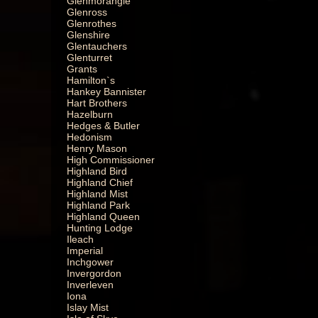
Glenmorangie
Glenross
Glenrothes
Glenshire
Glentauchers
Glenturret
Grants
Hamilton`s
Hankey Bannister
Hart Brothers
Hazelburn
Hedges & Butler
Hedonism
Henry Mason
High Commissioner
Highland Bird
Highland Chief
Highland Mist
Highland Park
Highland Queen
Hunting Lodge
Ileach
Imperial
Inchgower
Invergordon
Inverleven
Iona
Islay Mist