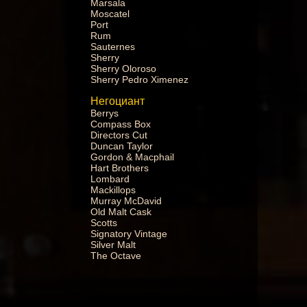
Marsala
Moscatel
Port
Rum
Sauternes
Sherry
Sherry Oloroso
Sherry Pedro Ximenez
Негоциант
Berrys
Compass Box
Directors Cut
Duncan Taylor
Gordon & Macphail
Hart Brothers
Lombard
Mackillops
Murray McDavid
Old Malt Cask
Scotts
Signatory Vintage
Silver Malt
The Octave