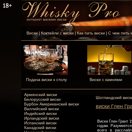
Виски
Коктейли с виски
Как пить виски
С чем пить 
|
|
|
Подача виски к столу
Виски с камнями
Армянский виски
Шотландский виск
Белорусский виски
Бурбон Американский виски
виски Глен Гр
Валлийский виски
Индийский виски
Ирландский виски
Виски Глен Грант 
Испанский виски
годам. Разумеется
Канадский виски
всего в расслаб