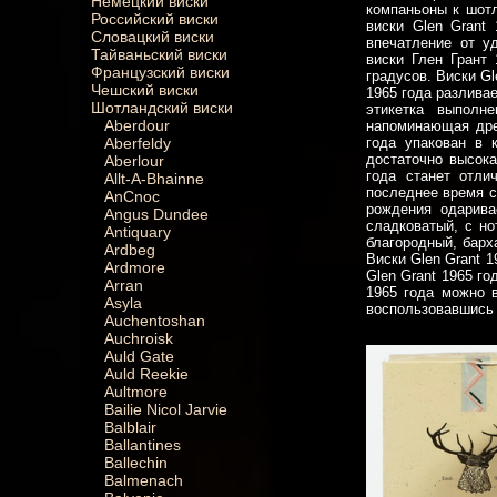
Немецкий виски
компаньоны к шотл
Российский виски
виски Glen Grant
Словацкий виски
впечатление от у
Тайваньский виски
виски Глен Грант 
Французский виски
градусов. Виски Gl
Чешский виски
1965 года разлива
Шотландский виски
этикетка выполн
Aberdour
напоминающая дре
Aberfeldy
года упакован в 
достаточно высока
Aberlour
года станет отли
Allt-A-Bhainne
последнее время с
AnCnoc
рождения одарива
Angus Dundee
сладковатый, с но
Antiquary
благородный, барх
Ardbeg
Виски Glen Grant 
Ardmore
Glen Grant 1965 г
Arran
1965 года можно 
Asyla
воспользовавшись 
Auchentoshan
Auchroisk
Auld Gate
Auld Reekie
Aultmore
Bailie Nicol Jarvie
Balblair
Ballantines
Ballechin
Balmenach